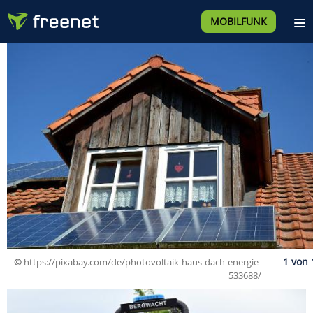
MOBILFUNK
©
https://pixabay.com/de/photovoltaik-haus-dach-energie-
533688/