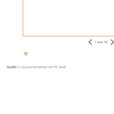
Neustrukturierung des Unternehmen
allgemeinen Sprachgebrauch setzt
Betriebssystems "Newton" durch. 
Produktserie war die lernfähige Ha
über ein berührungsempfindliches D
Computer die Handschrift des Anwe
auf dem Newton verfassen konnte.
gegenüber der damals verbreiteten 
von Palm-Geräten erst erlernt we