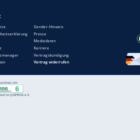
Entertainment
F
Cartoons
Spiele
D