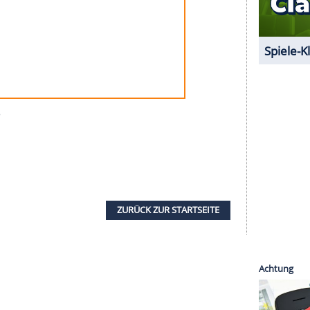
s unter Steve Jobs eingestellt. Im
e sich für die MessagePad-Serie der Name des
Ein besonderes Charakteristikum dieser
ndschriftenerkennung, die per Kunststoffstift
isplay erfolgte. Hierbei erlernte der
nders, der in Folge handschriftlichen Text
 Dies war ein markanter Fortschritt
Spezialschrift Graffiti, die von den Nutzern
rden musste.