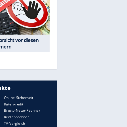
Spiele-Klassiker aus Asien
EITE
Achtung