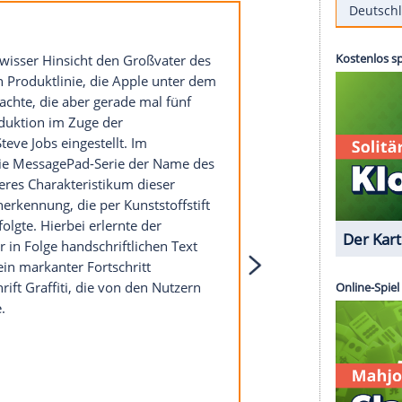
ie IT, in der monatlich neue Innovationen
vor Kalt- und
Fehlstarts
gefeit. Bei einigen
 dauern, bis sie sich am Markt durchsetzen.
 nicht und sie scheitern am Markt als
den wollen wir auf die Innovationen eingehen, die
kt positioniert oder überflüssig waren.
ukte und Programme, auf die die
IT-Branche
ple Newton
tellt in gewisser Hinsicht den Großvater des
 einer neuen Produktlinie, die Apple unter dem
 Markt brachte, die aber gerade mal fünf
de die Produktion im Zuge der