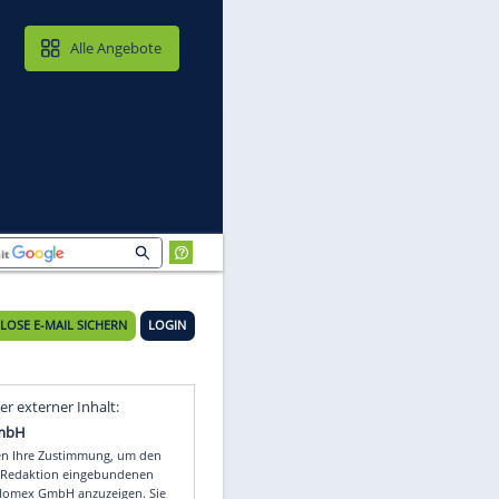
MAIL & CLOUD
Alle Angebote
KOSTENLOSE E-MAIL SICHERN
LOGIN
Video
Empfohlener externer Inhalt: