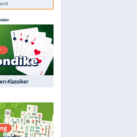
Diese Autos haben uns verlassen
Reese entschuldigt sich bei Fans:
"Tut mir aufrichtig leid"
Mit diesen Tricks wird der Grill
ruckzuck sauber
So nutzt man alte Smartphones
sinnvoll
Diese traumhaften Orte liegen in
Deutschland
Kostenlos spielen