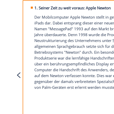
Ein dynamischer Wirtschaftsbereich wie d
realisiert werden, ist zwangsläufig nicht 
Produkten kann es Monate oder gar Jahre
Anderen Produkten gelingt dies wiederum
sprichwörtlicher "Satz mit X". Im Folgen
wahlweise der Zeit voraus, falsch am Mar
Dazu präsentieren wir die
Top
5 der Prod
hätte verzichten sollen:
1. Seiner Zeit zu weit voraus: Ap
Der Mobilcomputer Apple Newton s
iPads dar. Dabei entsprang dieser
Namen "MessagePad" 1993 auf den
Jahre überdauerte. Denn 1998 wur