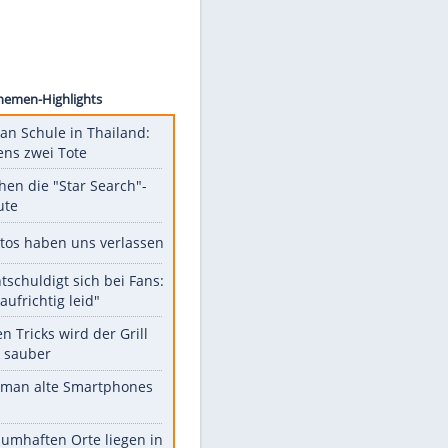
otolia
 und
Unsere Themen-Highlights
Schüsse an Schule in Thailand:
mindestens zwei Tote
Das machen die "Star Search"-
Stars heute