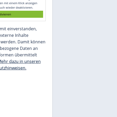
Glomex GmbH
Wir benötigen Ihre Zustimmung, um den
von unserer Redaktion eingebundenen
Inhalt von Glomex GmbH anzuzeigen. Sie
können diesen mit einem Klick anzeigen
lassen und auch wieder deaktivieren.
jetzt aktivieren
Ich bin damit einverstanden,
dass mir externe Inhalte
angezeigt werden. Damit können
personenbezogene Daten an
Drittplattformen übermittelt
werden.
Mehr dazu in unseren
Datenschutzhinweisen.