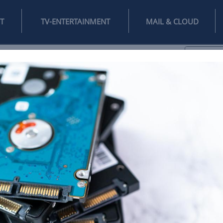
INTERNET
TV-ENTERTAINMENT
♥
IFESTYLE
DIGITAL
SPIELEN
MAIL
DOMAIN