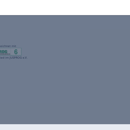
gekennzeichnet mit
freenet ist Mitglied im JUSPROG e.V.