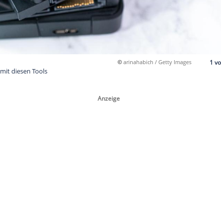
©
arinahabi
chtgemacht – mit diesen Tools