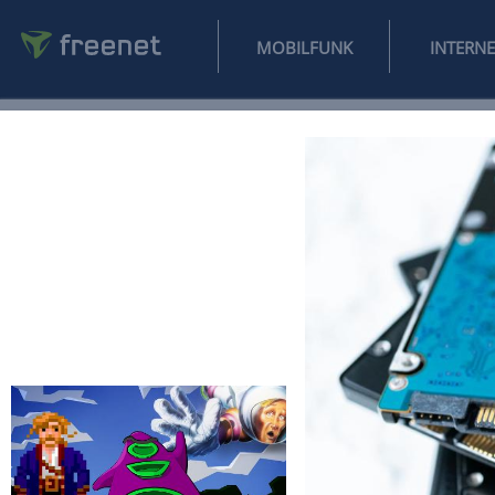
MOBILFUNK
NEWS
SPORT
FINANZEN
AUTO
UNTERHALTUNG
L