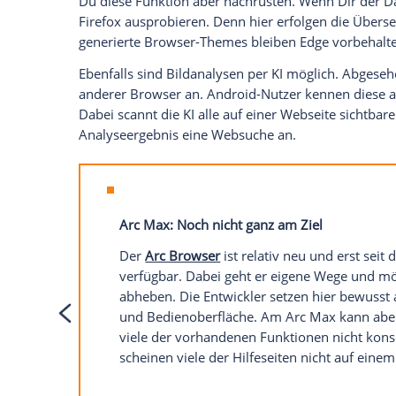
bereitstellt. Brave und Edge können das 
Audioassistenten verfügt hingegen nur Ed
angezeigte Website lesen. In Bezug auf S
noch eingeschränkt.
KI-Funktionen, die jeder kennen sollte
Die KI der Browser beschränkt sich nicht
zur Verfügung, die Dir den Arbeitsalltag 
Tabs für Dich gruppieren. Wenn Du häufig 
wirst Du das zu schätzen wissen. Die Tab-L
übersichtlicher gestalten.
Eine Gruppierungsfunktion bieten zum Be
KI-Assistenten starten, um diese Funktio
umständlicher. Dafür können aber alle 