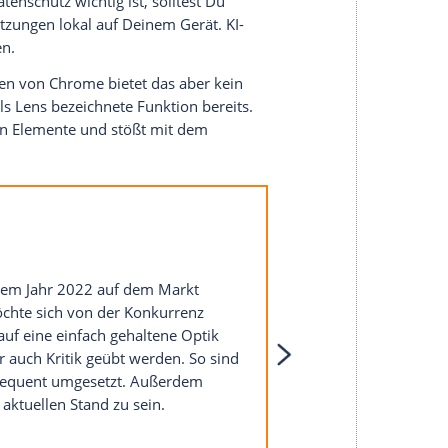
und auch Firefox bietet diese Funktion. Über einen
ge, und dieser kann auch nicht die aktuell
prachein- und –ausgabe sind die Fähigkeiten also
 auf den Chatbot. Es stehen weitere Funktionen
erleichtern können. So kann die KI zum Beispiel
mit vielen gleichzeitig geöffneten Tabs arbeitest,
eiste lässt sich auf diese Weise viel
ispiel Arc und Edge. Bei Opera musst Du erst den
n nutzen zu können. Das ist deutlich
KI-Browser bis auf Chrome Texte umschreiben oder