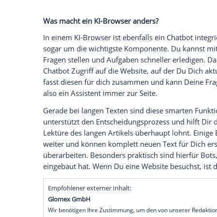
nennen. Immer mehr clevere Funktionen 
Erkunden des Internets. Sie sind direkt in
Vorteile. So lassen sich die Inhalte von
We
Besucher erhält also einen schnelleren Ü
viele andere Aufgaben übernehmen. Das 
den Nutzer.
Auf dem Markt sind aktuell vor allem sec
verdienen einen näheren Blick und offe
teilweise erhebliche Unterschiede beste
Was macht ein KI-Browser anders?
In einem KI-Browser ist ebenfalls ein Chat
sogar um die wichtigste Komponente. Du
Fragen stellen und Aufgaben schneller er