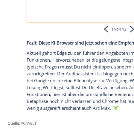
neu verfassen. Edge und Opera können zu
bei OpenAI anmeldest, geht das auch mit
Bis auf Opera beherrschen alle KI-Brows
Du diese Funktion aber nachrüsten. Wenn 
Firefox ausprobieren. Denn hier erfolgen
generierte Browser-Themes bleiben Edge
Ebenfalls sind Bildanalysen per KI mögl
anderer Browser an. Android-Nutzer kenn
Dabei scannt die KI alle auf einer Webse
Analyseergebnis eine Websuche an.
Arc Max: Noch nicht ganz am Ziel