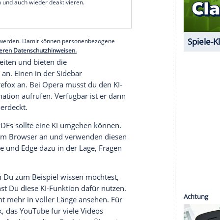
u Dich aktuell befindest. Die KI scannt den Inhalt,
 Deine Fragen dazu beantworten. Es steht Dir
arten Funktionen nützlich. Eine Zusammenfassung
hilft Dir dabei, einzuschätzen, ob sich die
hnt. Einige Bots gehen sogar noch einen Schritt
ür Dich erstellen oder bereits vorhandenen
erfür Bots, die der Entwickler in der Seitenleiste
chst, ist die Funktion also sofort sichtbar.
serer Redaktion eingebundenen Inhalt von Glomex GmbH
nzeigen lassen und auch wieder deaktivieren.