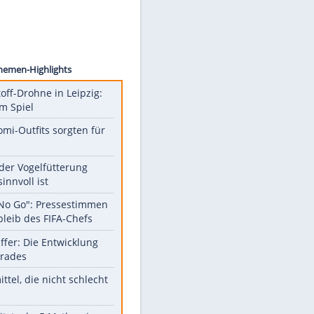
patman
Unsere Themen-Highlights
Sprengstoff-Drohne in Leipzig:
Semtex im Spiel
Diese Promi-Outfits sorgten für
Aufruhr!