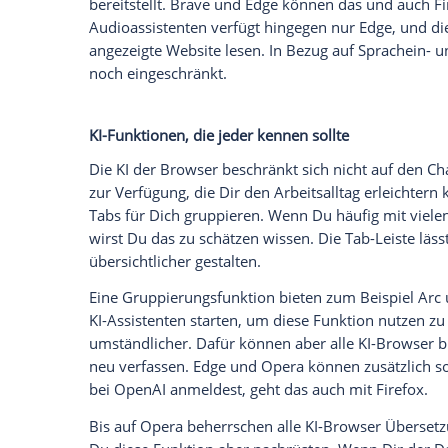
Ich bin damit einverstanden, dass mir externe In
Daten an Drittplattformen übermittelt werden.
Meh
Brave und Edge können Texte erstellen u
Zusammenfassung von Inhalten mit nur ei
untergebrachten Chatbot bietet mittlerwe
Assistenten hingegen umständlich per Ta
über ein Overlay, das die Website leider 
Nicht nur Text ist auf
Webseiten
relevant
Denn viele Nutzer sehen sich PDFs bevo
als ihren primären Viewer. Tatsächlich s
bezüglich PDFs zu beantworten.
Videos lassen sich ebenfalls zusammenf
was in einem YouTube-Video besprochen 
Manche Inhalte musst Du Dir dann viellei
die Umsetzung greift die KI auf das Trans