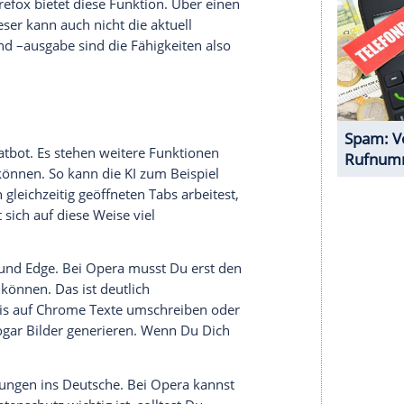
halte angezeigt werden. Damit können personenbezogene
r dazu in unseren Datenschutzhinweisen.
nd überarbeiten und bieten die
nem Klick an. Einen in der Sidebar
ile auch Firefox an. Bei Opera musst du den KI-
stenkombination aufrufen. Verfügbar ist er dann
teilweise überdeckt.
, auch mit PDFs sollte eine KI umgehen können.
rzugt in ihrem Browser an und verwenden diesen
ind nur Brave und Edge dazu in der Lage, Fragen
assen. Wenn Du zum Beispiel wissen möchtest,
wird, kannst Du diese KI-Funktion dafür nutzen.
cht gar nicht mehr in voller Länge ansehen. Für
kript zurück, das YouTube für viele Videos