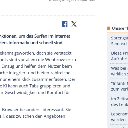
©
GettyImages / Su
smartesten?
ieten KI-Funktionen, um das Surfen im Internet
wser besonders informativ und schnell sind.
genz längst bekannt geworden, doch sie versteckt
n Office-Tools sind vor allem die Webbrowser zu