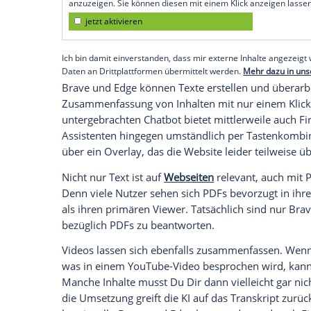
Chatbot Zugriff auf die Website, auf der D
fasst diesen für dich zusammen und kann
also ein Assistent immer zur Seite.
Gerade bei langen Texten sind diese sm
unterstützt den Entscheidungsprozess und 
Lektüre des langen Artikels überhaupt lo
weiter und können komplett neuen Text f
überarbeiten. Besonders praktisch sind hi
eingebaut hat. Wenn Du eine Website besu
Empfohlener externer Inhalt:
Glomex GmbH
Wir benötigen Ihre Zustimmung, um den von un
anzuzeigen. Sie können diesen mit einem Klick a
jetzt aktivieren