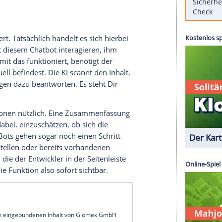
halten hier Einzug und helfen dem Nutzer beim
 die Oberfläche integriert und bieten zahlreiche
bsites
mit nur einem Klick zusammenfassen. Der
berblick. Die KI kann auch Tabs gruppieren und
Ziel ist mehr Geschwindigkeit und Komfort für
hs dieser KI-Browser besonders interessant. Sie
nbaren schnell, dass zwischen den Angeboten
hen.
bot integriert. Tatsächlich handelt es sich hierbei
 kannst mit diesem Chatbot interagieren, ihm
ledigen. Damit das funktioniert, benötigt der