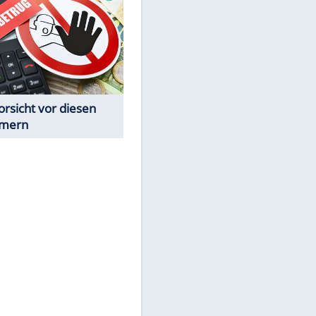
Spiele-Klassiker aus Asien
Achtung