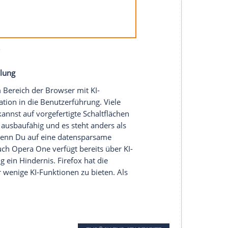
sätzlich sogar Bilder generieren. Wenn Du Dich
 Firefox.
er Übersetzungen ins Deutsche. Bei Opera kannst
Dir der Datenschutz wichtig ist, solltest Du
 die Übersetzungen lokal auf Deinem Gerät. KI-
 vorbehalten.
ich. Abgesehen von Chrome bietet das aber kein
en diese als Lens bezeichnete Funktion bereits.
ite sichtbaren Elemente und stößt mit dem