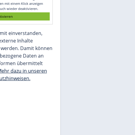
Glomex GmbH
Wir benötigen Ihre Zustimmung, um den
von unserer Redaktion eingebundenen
Inhalt von Glomex GmbH anzuzeigen. Sie
können diesen mit einem Klick anzeigen
lassen und auch wieder deaktivieren.
jetzt aktivieren
Ich bin damit einverstanden,
dass mir externe Inhalte
angezeigt werden. Damit können
personenbezogene Daten an
Drittplattformen übermittelt
werden.
Mehr dazu in unseren
Datenschutzhinweisen.