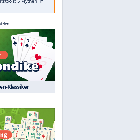
Was bei der Vogelfütterung
wirklich sinnvoll ist
"Infanti-No Go": Pressestimmen
zum Verbleib des FIFA-Chefs
Im Zeitraffer: Die Entwicklung
des Lenkrades
Lebensmittel, die nicht schlecht
werden
Sicherheitstools: 5 Mythen im
Check
Kostenlos spielen