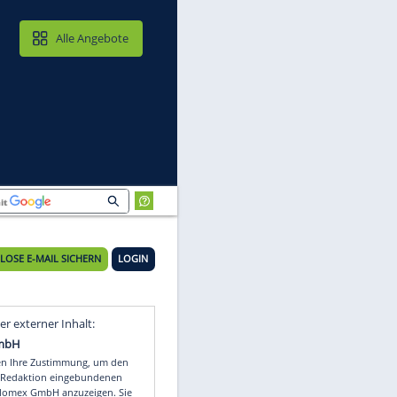
MAIL & CLOUD
Alle Angebote
KOSTENLOSE E-MAIL SICHERN
LOGIN
Video
Empfohlener externer Inhalt: