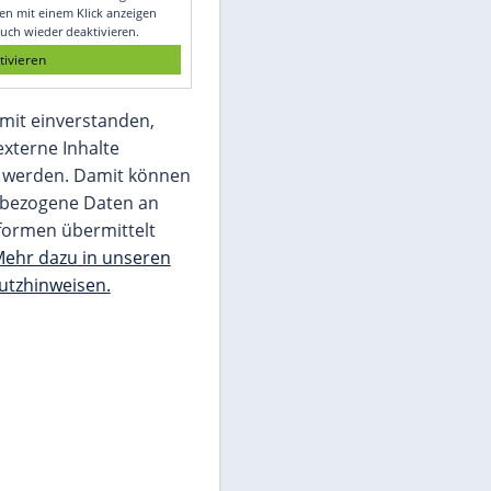
Glomex GmbH
Wir benötigen Ihre Zustimmung, um den
von unserer Redaktion eingebundenen
Inhalt von Glomex GmbH anzuzeigen. Sie
können diesen mit einem Klick anzeigen
lassen und auch wieder deaktivieren.
jetzt aktivieren
Ich bin damit einverstanden,
dass mir externe Inhalte
angezeigt werden. Damit können
personenbezogene Daten an
Drittplattformen übermittelt
werden.
Mehr dazu in unseren
Datenschutzhinweisen.