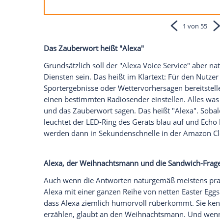
Echo
, die sprachgesteuerte Box von
Ama
Und das macht Alexa bisweilen ähnlich h
Wir haben ihr zugehört und die 55 lusti
Alexa, wo ist Chuck Norris?
Tee
Selbstzerstörung
Weihnachtsman
Babys
Banane
Selbstzers
F
„Wenn
Chuck Norris
möchte, dass 
nicht, wirst du es erst wissen, wenn
Das
Zauberwort
heißt "Alexa"
Grundsätzlich soll der "Alexa Voice Servic