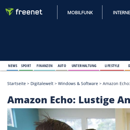
MOBILFUNK
NEWS
SPORT
FINANZEN
AUTO
UNTERHALTUNG
L
Startseite
>
Digitalewelt
>
Windows & Software
>
Am
Amazon Echo: Lusti