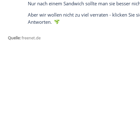
Diensten sein. Das heißt im Klartext: Fü
Sportergebnisse oder
Wettervorhersage
einen bestimmten Radiosender einstellen.
und das
Zauberwort
sagen. Das heißt "A
leuchtet der LED-Ring des Geräts blau a
werden dann in
Sekundenschnelle
in de
Alexa, der
Weihnachtsmann
und die San
Auch wenn die
Antworten
naturgemäß mei
Alexa mit einer ganzen Reihe von netten
dass Alexa ziemlich humorvoll rüberkomm
erzählen, glaubt an den
Weihnachtsman
Nur nach einem
Sandwich
sollte man sie 
Aber wir wollen nicht zu viel verraten - 