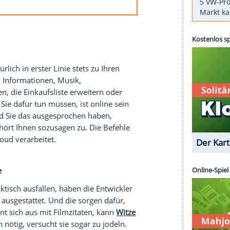
zon
, lässt die
Software
Alexa Fragen beantworten.
umorvoll wie Siri.
gsten Alexa-Antworten gesammelt:
n
törung
ight
du weißt, wo er ist, wird er dich finden. Wenn
 es zu spät ist.“
1 von 55
e" aber natürlich in erster Linie stets zu Ihren