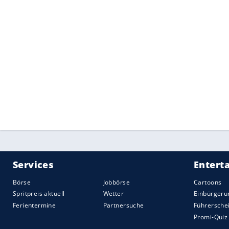
Antworten
.
Quelle:
freenet.de