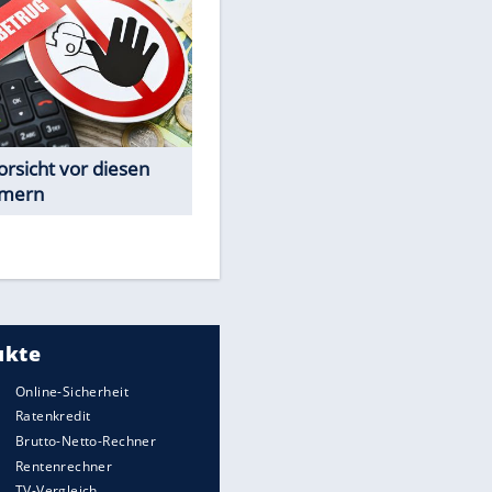
Spiele-Klassiker aus Asien
EITE
Achtung