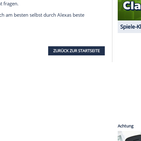
r den Nutzer Informationen,
Musik
,
n
bereitstellen, die
Einkaufsliste
erweitern oder
 Alles was Sie dafür tun müssen, ist online sein
lexa". Sobald Sie das ausgesprochen haben,
uf und
Echo
hört Ihnen sozusagen zu. Die
Befehle
r
Amazon
Cloud
verarbeitet.
dwich-Frage
stens praktisch ausfallen, haben die Entwickler
Easter Eggs
ausgestattet. Und die sorgen dafür,
t. Sie kennt sich aus mit Filmzitaten, kann
Witze
n
. Und wenn nötig, versucht sie sogar zu jodeln.
besser nicht fragen.
klicken Sie sich am besten selbst durch Alexas beste