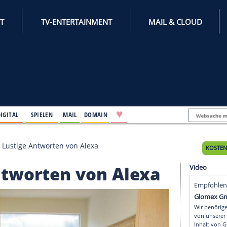
INTERNET
TV-ENTERTAINMENT
♥
IFESTYLE
DIGITAL
SPIELEN
MAIL
DOMAIN
azon Echo: Lustige Antworten von Alexa
ge Antworten von Ale