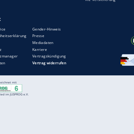
Entertainment
F
Cartoons
Spiele
D