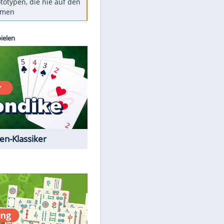
Diese TV-Legenden sind bis
heute unvergessen
Woran man Menschen mit
niedrigem EQ erkennt
Torlos gegen Kaiserslautern:
Stotterstart von Wolfsburg
Ist ein Vulkanausbruch in
Deutschland möglich?
5 VW-Prototypen, die nie auf den
Markt kamen
Kostenlos spielen