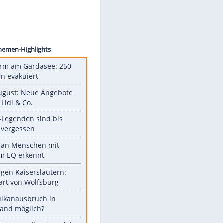
imago
Unsere Themen-Highlights
Feueralarm am Gardasee: 250
Menschen evakuiert
Ab 10. August: Neue Angebote
bei ALDI, Lidl & Co.