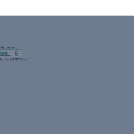
gekennzeichnet mit
freenet ist Mitglied im JUSPROG e.V.