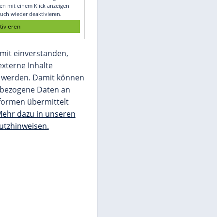
Glomex GmbH
Wir benötigen Ihre Zustimmung, um den
von unserer Redaktion eingebundenen
Inhalt von Glomex GmbH anzuzeigen. Sie
können diesen mit einem Klick anzeigen
lassen und auch wieder deaktivieren.
jetzt aktivieren
Ich bin damit einverstanden,
dass mir externe Inhalte
angezeigt werden. Damit können
personenbezogene Daten an
Drittplattformen übermittelt
werden.
Mehr dazu in unseren
Datenschutzhinweisen.