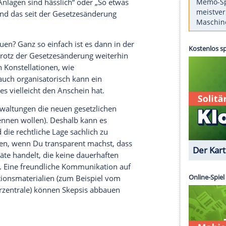
 Hindernisse
rauf viele schon seit Jahren gewartet haben: Es ist
es Balkonkraftwerk zu betreiben. Dazu wurde der §
aket 1“ angepasst. Eingesteckte Solargeräte
 bauliche Veränderung“. Das führt dazu, dass
len können, wenn Mieter ein Balkonkraftwerk
 triftige Gründe, wie etwa Probleme bei der Statik
 „Solche Anlagen sind hässlich“ oder „So etwas
gereicht, sind das seit der Gesetzesänderung
r.
nd sich freuen? Ganz so einfach ist es dann in der
 Lage bleibt trotz der Gesetzesänderung weiterhin
 bestimmten Konstellationen, wie