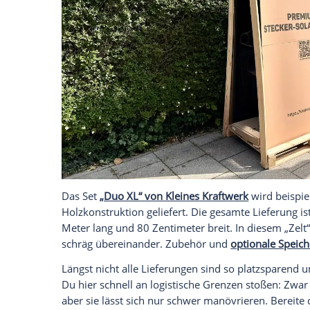
natürlich erstmal zu Dir geliefert werde
Spedition geliefert, und das meist auf sp
Empfohlener externer Inhalt:
Glomex GmbH
Wir benötigen Ihre Zustimmung, um den von un
anzuzeigen. Sie können diesen mit einem Klick a
jetzt aktivieren
Ich bin damit einverstanden, dass mir externe In
Daten an Drittplattformen übermittelt werden.
Meh