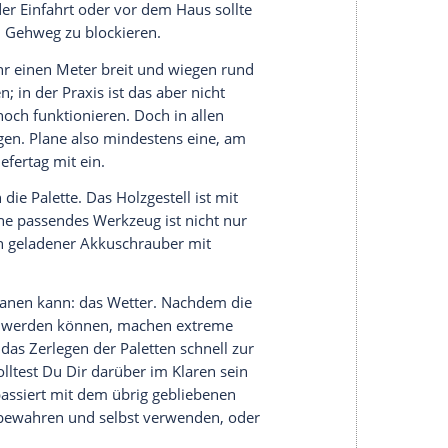
ird beispielsweise auf einer selbstgebauten
ieferung ist somit fast zwei Meter hoch, rund 1,20
esem „Zelt“ aus Latten stecken die Solarpanels
nale Speicher
sind ebenfalls enthalten.