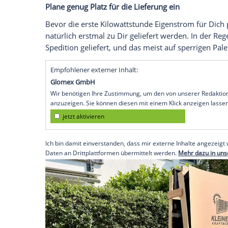
Wohnungseigentümergemeinschaften (WEG
Balkonkraftwerk-Projekt anstrengender we
In der Praxis zeigt sich, dass viele Verm
Regelungen selbst noch nicht genau kenn
hilfreich sein, das Gespräch frühzeitig z
erklären. Oft lassen sich Missverständn
es sich bei Balkonkraftwerken um stecker
baulichen Veränderungen am Gebäude ve
Augenhöhe und das Bereitstellen offiziel
Bundeswirtschaftsministerium oder der 
und die Zustimmung erleichtern.
Plane genug Platz für die Lieferung ein
Bevor die erste Kilowattstunde Eigenstro