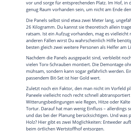
Das Set
„Duo XL“ von Kleines Kraftwerk
w
Holzkonstruktion geliefert. Die gesamte L
Meter lang und 80 Zentimeter breit. In di
schräg übereinander. Zubehör und
optio