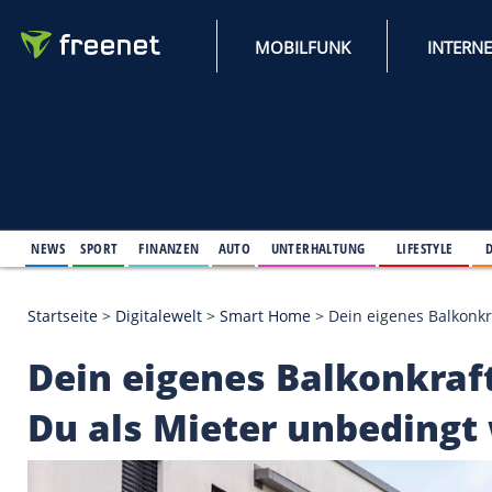
MOBILFUNK
NEWS
SPORT
FINANZEN
AUTO
UNTERHALTUNG
L
Startseite
>
Digitalewelt
>
Smart Home
>
Dein eigene
Dein eigenes Balko