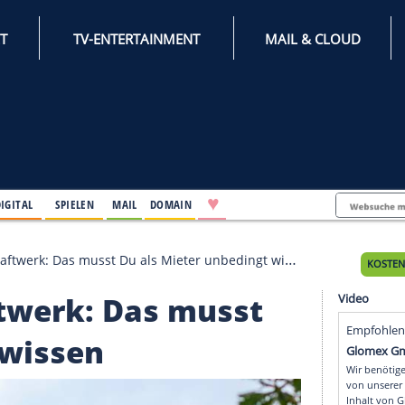
INTERNET
TV-ENTERTAINMENT
♥
IFESTYLE
DIGITAL
SPIELEN
MAIL
DOMAIN
s Balkonkraftwerk: Das musst Du als Mieter unbedingt wis
nkraftwerk: Das musst