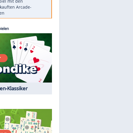
Die größten Mythen über
Medikamente
Berlins Matchwinner Grönning:
"Veränderte Perspektive"
Vorsicht: Diese 17 Dinge hassen
Katzen
Illegales Asphalt-Kartell muss
Mio-Strafe zahlen
Memo-Spiel mit den
meistverkauften Arcade-
Maschinen
Kostenlos spielen