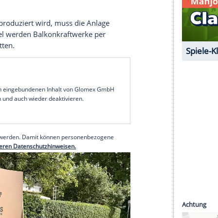
s). Und auch organisatorisch kann ein
rden, als es vielleicht den Anschein hat.
ieter und Verwaltungen die neuen gesetzlichen
en (oder kennen wollen). Deshalb kann es
u suchen und die rechtliche Lage sachlich zu
isse vermeiden, wenn Du transparent machst, dass
fertige Geräte handelt, die keine dauerhaften
rursachen. Eine freundliche Kommunikation auf
ler Informationsmaterialien (zum Beispiel vom
Verbraucherzentrale) können Skepsis abbauen
m für Dich produziert wird, muss die Anlage