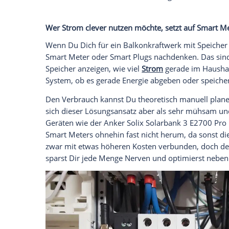
Längst nicht alle Lieferungen sind so pla
Du hier schnell an logistische Grenzen s
aber sie lässt sich nur schwer manövrier
vor und sorge für entsprechenden Platz. 
genug Raum vorhanden sein, um nicht a
Die Panels selbst sind etwa zwei Meter l
26 Kilogramm. Du kannst sie theoretisch al
ratsam. Ist ein Aufzug vorhanden, mag es 
anderen Fällen wirst Du wahrscheinlich H
besten gleich zwei weitere Personen als H
Nachdem die Panels ausgepackt sind, verbl
vielen Torx-Schrauben montiert. Die De
mühsam, sondern kann sogar gefährlich 
passendem Bit-Set ist hier Gold wert.