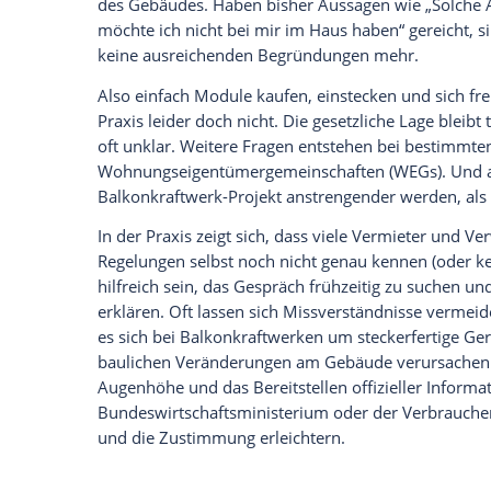
Recht auf Sonnenstrom, aber nicht ohne
Seit Oktober 2024 gilt in Deutschland, wo
Mietern grundsätzlich erlaubt, ein eigen
554 BGB im Zuge des sogenannten „Solarp
zählen nun als sogenannte „privilegierte
Vermieter sich nicht einfach so querstel
betreiben möchten. Dafür braucht es jetzt
des Gebäudes. Haben bisher Aussagen wie
möchte ich nicht bei mir im Haus haben“ 
keine ausreichenden Begründungen meh
Also einfach Module kaufen, einstecken u
Praxis leider doch nicht. Die gesetzliche
oft unklar. Weitere Fragen entstehen bei