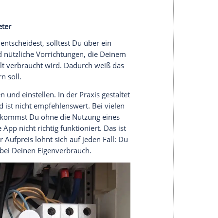
tzsparend und effizient verpackt, und doch kannst
toßen: Zwar passt die Konstruktion durch eine Tür,
en. Bereite daher schon vor dem Liefertermin alles
Im Hof, in der Einfahrt oder vor dem Haus sollte
m Ende den Gehweg zu blockieren.
ang, ungefähr einen Meter breit und wiegen rund
lein tragen; in der Praxis ist das aber nicht
vielleicht noch funktionieren. Doch in allen
ilfe benötigen. Plane also mindestens eine, am
elfer am Liefertag mit ein.
eibt noch die Palette. Das Holzgestell ist mit
montage ohne passendes Werkzeug ist nicht nur
werden. Ein geladener Akkuschrauber mit