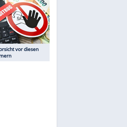
Spiele-Klassiker aus Asien
Achtung