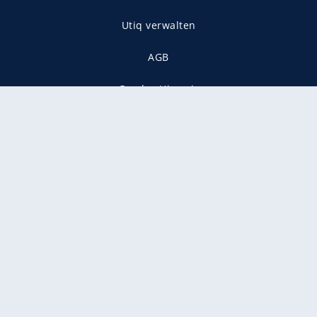
Utiq verwalten
AGB
Gender-Hinweis
Presse
Mediadaten
Karriere
Vertragskündigung
Vertrag widerrufen
gekennzeichnet mit