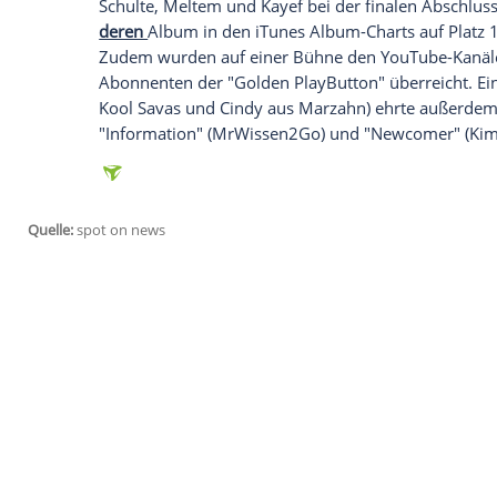
Treffen, mit einer Live-Show zu Ende. Ru
Freitag bis Samstag in der Arena
Berlin
St
bekannt durch ihre kurzen Clips auf
Goog
anders sein - via
Livestream
auf
Youtube
war, ist heute das Selfie: Bei Joyce, Tadd
Fans besonders groß.
Die Songs von
Y-Titty
finden Sie auch au
Am Samstag jubelten Tausende Fans dann 
Schulte
, Meltem und Kayef bei der final
deren
Album in den iTunes Album-Charts a
Zudem wurden auf einer
Bühne
den YouT
Abonnenten der "Golden PlayButton" über
Kool Savas
und Cindy aus Marzahn) ehrte
"Information" (MrWissen2Go) und "Newco