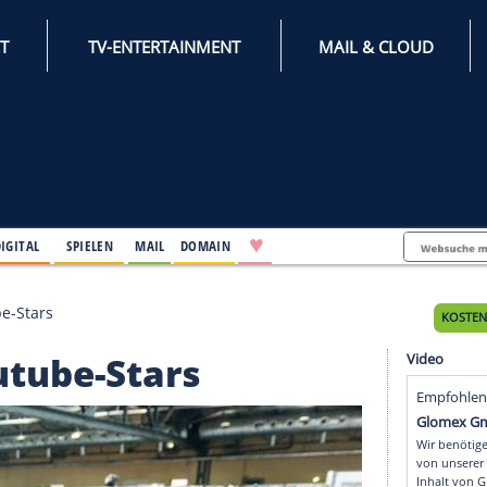
INTERNET
TV-ENTERTAINMENT
♥
IFESTYLE
DIGITAL
SPIELEN
MAIL
DOMAIN
iern Youtube-Stars
n Youtube-Stars