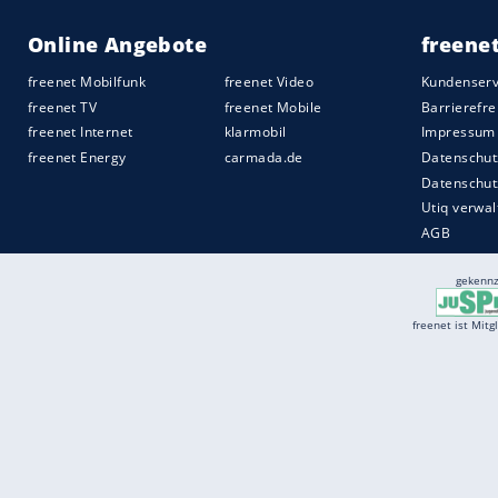
Services
Börse
Jobbörse
Spritpreis aktuell
Wetter