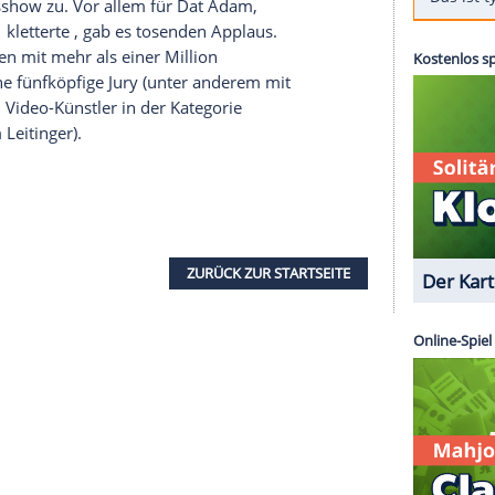
nd 6.000 Besucher feierten laut
Veranstalter
von
ars wie
Y-Titty
,
Dat Adam
, DieLochis und Alberto -
les
Videoportal
. Die Show wurde - wie sollte es
übertragen. Was früher eine
Autogrammkarte
l und
Shirin David
war der Andrang der jungen
f
MyVideo
- natürlich kostenlos
ihren Lieblingsstars wie Bullshit TV,
Michael
en Abschlussshow zu. Vor allem für
Dat Adam
,
uf Platz 1 kletterte , gab es tosenden Applaus.
ube-Kanälen mit mehr als einer
Million
reicht. Eine fünfköpfige Jury (unter anderem mit
 außerdem Video-Künstler in der
Kategorie
mer" (Kim Leitinger).