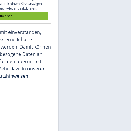
Glomex GmbH
Wir benötigen Ihre Zustimmung, um den
von unserer Redaktion eingebundenen
Inhalt von Glomex GmbH anzuzeigen. Sie
können diesen mit einem Klick anzeigen
lassen und auch wieder deaktivieren.
jetzt aktivieren
Ich bin damit einverstanden,
dass mir externe Inhalte
angezeigt werden. Damit können
personenbezogene Daten an
Drittplattformen übermittelt
werden.
Mehr dazu in unseren
Datenschutzhinweisen.