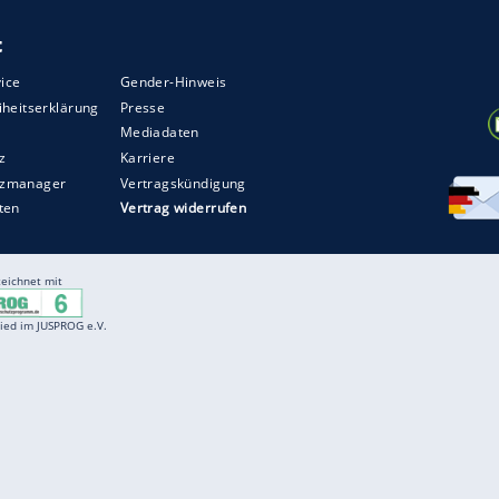
Entertainment
F
Cartoons
Spiele
D
Einbürgerungstest
Videos
f