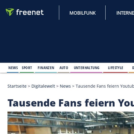
MOBILFUNK
NEWS
SPORT
FINANZEN
AUTO
UNTERHALTUNG
L
Startseite
>
Digitalewelt
>
News
>
Tausende Fans fe
Tausende Fans feier