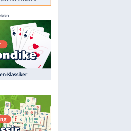
Diese Autos haben uns verlassen
Randale in Dresden: DFB-
Bundesgericht bestätigt Urteil
Mit diesen Tricks wird der Grill
ruckzuck sauber
So nutzt man alte Smartphones
sinnvoll
Das ist typisch schwedisch!
Kostenlos spielen