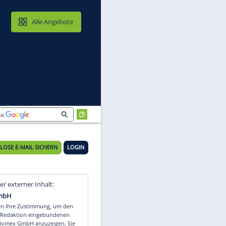
MAIL & CLOUD
Alle Angebote
KOSTENLOSE E-MAIL SICHERN
LOGIN
Video
Empfohlener externer Inhalt: