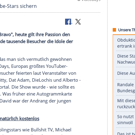
©
Vid
ihren Youtube-Stars sichern
 aus der "Bravo", heute gilt ihre Passion den
am Wochenende tausende Besucher die Idole der
in Bild, an das man sich vermutlich gewöhnen
n
die VideoDays, Europas größtes YouTuber-