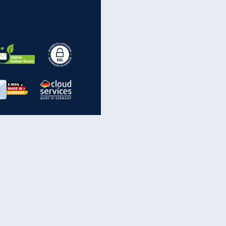
Spam: Vorsicht vor diesen
Rufnummern
inanzen & Produkte
iscounter-Angebote
Online-Sicherheit
reenet Cloud
Ratenkredit