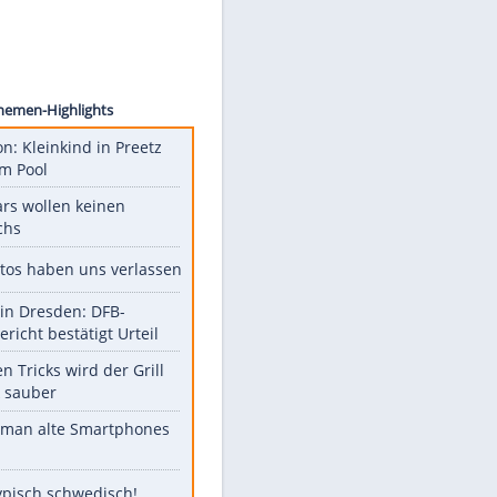
eoDays
Unsere Themen-Highlights
Obduktion: Kleinkind in Preetz
ertrank im Pool
Diese Stars wollen keinen
Nachwuchs