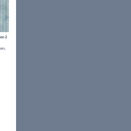
©
Fotolia/wsf-f
äfte betrieben. Wir erklären,