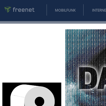
MOBILFUNK
NEWS
SPORT
FINANZEN
AUTO
UNTERHALTUNG
L