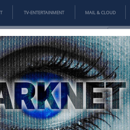
INTERNET
TV-ENTERTAINMENT
♥
IFESTYLE
DIGITAL
SPIELEN
MAIL
DOMAIN