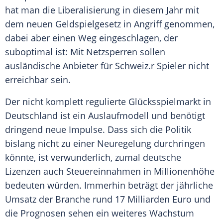
hat man die
Liberalisierung
in diesem Jahr mit
dem neuen Geldspielgesetz in
Angriff
genommen,
dabei aber einen Weg eingeschlagen, der
suboptimal ist: Mit Netzsperren sollen
ausländische Anbieter für
Schweiz
.r Spieler nicht
erreichbar sein.
Der nicht komplett regulierte Glücksspielmarkt in
Deutschland
ist ein
Auslaufmodell
und benötigt
dringend neue Impulse. Dass sich die Politik
bislang nicht zu einer
Neuregelung
durchringen
könnte, ist verwunderlich, zumal deutsche
Lizenzen auch Steuereinnahmen in
Millionenhöhe
bedeuten würden. Immerhin beträgt der jährliche
Umsatz der Branche rund 17 Milliarden Euro und
die Prognosen sehen ein weiteres Wachstum