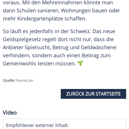
voraus. Mit den Mehreinnahmen könnte man
dann Schulen sanieren, Wohnungen bauen oder
mehr Kindergartenplätze schaffen.
So läuft es jedenfalls in der
Schweiz
. Das neue
Geldspielgesetz regelt dort nicht nur, dass die
Anbieter
Spielsucht
, Betrug und Geldwäscherei
verhindern, sondern auch einen Beitrag zum
Gemeinwohls leisten müssen.
Quelle:
freenet.de
ZURÜCK ZUR STARTSEITE
Video
Empfohlener externer Inhalt: