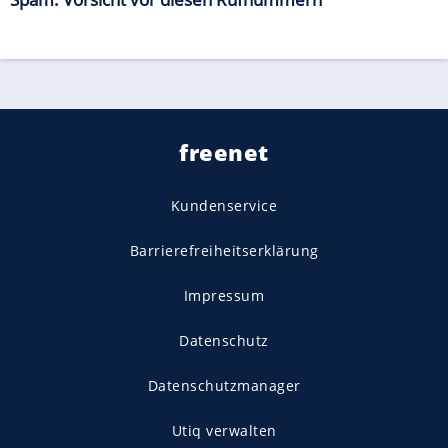
freenet
Kundenservice
Barrierefreiheitserklärung
Impressum
Datenschutz
Datenschutzmanager
Utiq verwalten