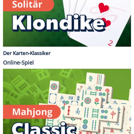
Der Karten-Klassiker
Online-Spiel