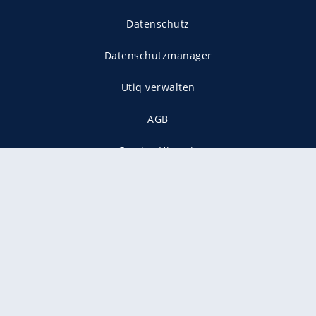
Datenschutz
Datenschutzmanager
Utiq verwalten
AGB
Gender-Hinweis
Presse
Mediadaten
Karriere
Vertragskündigung
Vertrag widerrufen