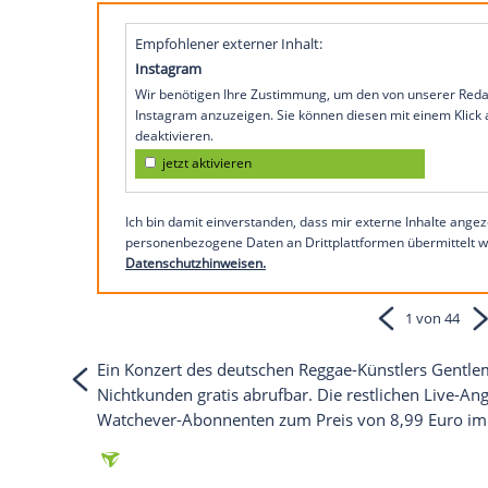
sind ab sofort Live-Konzerte von interna
anderem gibt es dort Auftritte von
Bryan
bewundern.
Sehen Sie hier einen Beitrag auf
MyVide
So präsentiert sich Rihanna be
Empfohlener externer Inhalt:
Instagram
Wir benötigen Ihre Zustimmung, um den von
Instagram anzuzeigen. Sie können diesen mi
deaktivieren.