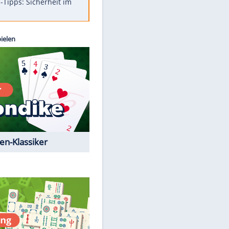
Was bei der Vogelfütterung
wirklich sinnvoll ist
Die schlimmsten Bad Boys der
Sportwelt
Im Zeitraffer: Die Entwicklung
des Lenkrades
So sollte man Ohren auf keinen
Fall reinigen
Experten-Tipps: Sicherheit im
Internet
Kostenlos spielen