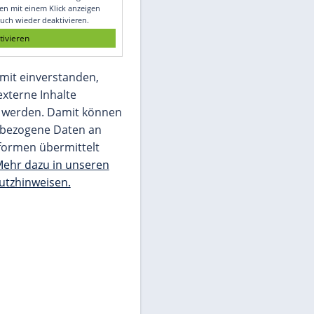
Glomex GmbH
Wir benötigen Ihre Zustimmung, um den
von unserer Redaktion eingebundenen
Inhalt von Glomex GmbH anzuzeigen. Sie
können diesen mit einem Klick anzeigen
lassen und auch wieder deaktivieren.
jetzt aktivieren
Ich bin damit einverstanden,
dass mir externe Inhalte
angezeigt werden. Damit können
personenbezogene Daten an
Drittplattformen übermittelt
werden.
Mehr dazu in unseren
Datenschutzhinweisen.