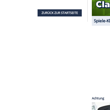
e Inhalte angezeigt werden. Damit können
 übermittelt werden.
Mehr dazu in unseren
1 von 44
rs Gentleman ist dort als Appetizer auch für
hen Live-Angebote sind allerdings nur für reguläre
99 Euro im Monat einsehbar.
ZURÜCK ZUR STARTS