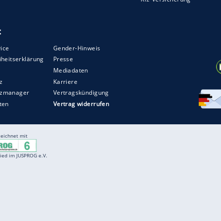
Entertainment
F
Cartoons
Spiele
D