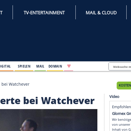
INTERNET
TV-ENTERTAINMENT
♥
IFESTYLE
DIGITAL
SPIELEN
MAIL
DOMAIN
ive-Konzerte bei Watchever
-Konzerte bei Watchev