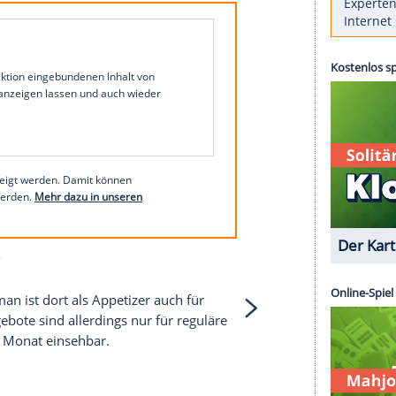
tionalen und nationalen Stars abrufbar. Unter
 Adam
,
Rihanna
oder den
Sportfreunde Stiller
zu
o
über Watchever
i Instagram
1 von 44
 unserer Redaktion eingebundenen Inhalt von
t einem Klick anzeigen lassen und auch wieder