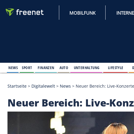
MOBILFUNK
NEWS
SPORT
FINANZEN
AUTO
UNTERHALTUNG
L
Startseite
>
Digitalewelt
>
News
>
Neuer Bereich: L
Neuer Bereich: Live