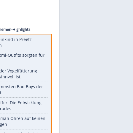
ion/AP
Unsere Themen-Highlights
Totes Kleinkind in Preetz
gefunden
Diese Promi-Outfits sorgten für
Aufruhr!