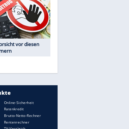
Spiele-Klassiker aus Asien
Achtung