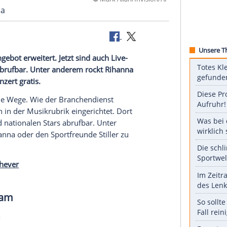
©
Mark Allan/Invis
er: Rihanna
t sein Angebot erweitert. Jetzt sind auch Live-
alen Stars abrufbar. Unter anderem rockt Rihanna
 es ein Konzert gratis.
er
geht neue Wege. Wie der
Branchendienst
uen Bereich in der Musikrubrik eingerichtet. Dort