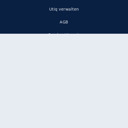
Utiq verwalten
AGB
Gender-Hinweis
Presse
Mediadaten
Karriere
Vertragskündigung
Vertrag widerrufen
gekennzeichnet mit