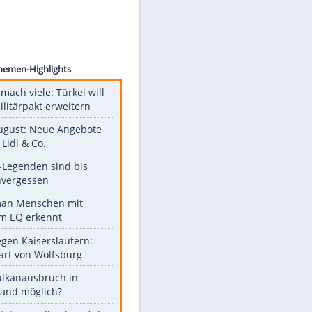
ck.com
Unsere Themen-Highlights
Aus drei mach viele: Türkei will
neuen Militärpakt erweitern
Ab 10. August: Neue Angebote
bei ALDI, Lidl & Co.