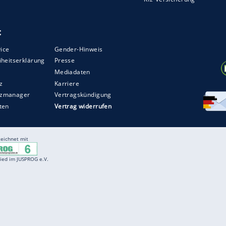
Entertainment
F
Cartoons
Spiele
D