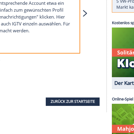
. Das soziale
Netzwerk
hat aber noch viele weitere
ten Promis oder eines Freundes verpasst, der
, wenn der entsprechende
Account
etwa ein
postet. Dazu einfach zum gewünschten
Profil
ert" auf "Benachrichtigungen" klicken. Hier
eiträge oder auch IGTV einzeln auswählen. Für
 einzeln gemacht werden.