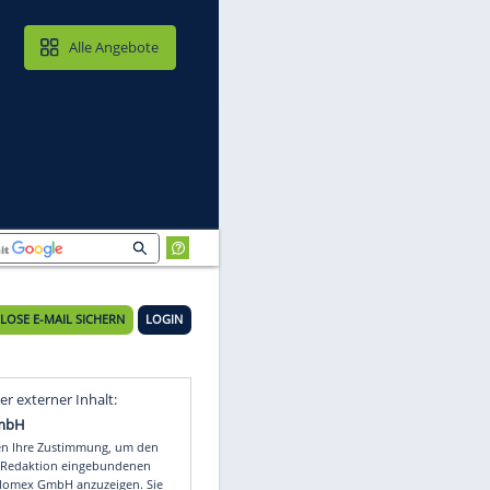
MAIL & CLOUD
Alle Angebote
KOSTENLOSE E-MAIL SICHERN
LOGIN
Video
Empfohlener externer Inhalt: