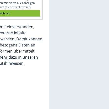
Glomex GmbH
Wir benötigen Ihre Zustimmung, um den
von unserer Redaktion eingebundenen
Inhalt von Glomex GmbH anzuzeigen. Sie
können diesen mit einem Klick anzeigen
lassen und auch wieder deaktivieren.
jetzt aktivieren
Ich bin damit einverstanden,
dass mir externe Inhalte
angezeigt werden. Damit können
personenbezogene Daten an
Drittplattformen übermittelt
werden.
Mehr dazu in unseren
Datenschutzhinweisen.