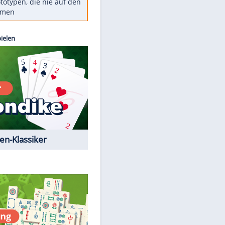
Diese TV-Legenden sind bis
heute unvergessen
Woran man Menschen mit
niedrigem EQ erkennt
Torlos gegen Kaiserslautern:
Stotterstart von Wolfsburg
Ist ein Vulkanausbruch in
Deutschland möglich?
5 VW-Prototypen, die nie auf den
Markt kamen
Kostenlos spielen