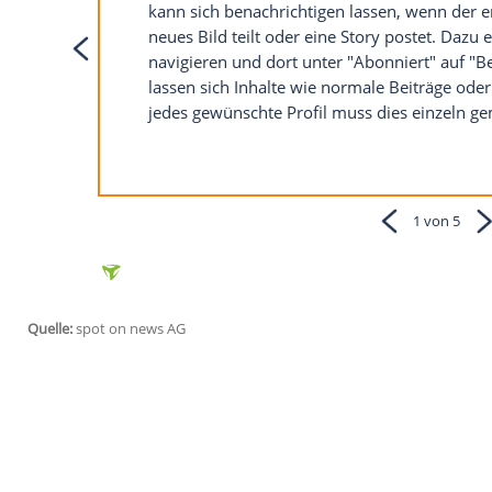
ziemlich alle Nutzer der
Plattform
wissen
Funktionen
und Feinheiten zu bieten.
Fünf praktische Instagram-Funktionen:
Keine Inhalte verpassen
Nachrichten
Wer ungern Inhalte eines bestimm
kann sich benachrichtigen lassen
neues Bild teilt oder eine Story 
navigieren und dort unter "Abonni
lassen sich Inhalte wie normale B
jedes gewünschte
Profil
muss dies