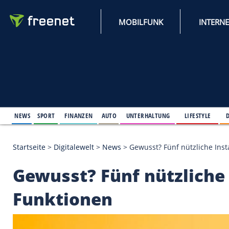
MOBILFUNK
NEWS
SPORT
FINANZEN
AUTO
UNTERHALTUNG
L
Startseite
>
Digitalewelt
>
News
>
Gewusst? Fünf nü
Gewusst? Fünf nützl