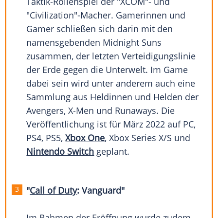
Taktik-Rollenspiel der "XCOM"- und
"Civilization"-Macher. Gamerinnen und
Gamer schließen sich darin mit den
namensgebenden Midnight Suns
zusammen, der letzten Verteidigungslinie
der Erde gegen die
Unterwelt
. Im Game
dabei sein wird unter anderem auch eine
Sammlung aus Heldinnen und Helden der
Avengers, X-Men und Runaways. Die
Veröffentlichung
ist für März 2022 auf PC,
PS4
, PS5,
Xbox One
,
Xbox
Series X/S und
Nintendo Switch
geplant.
"
Call of Duty
: Vanguard"
Im Rahmen der
Eröffnung
wurde zudem