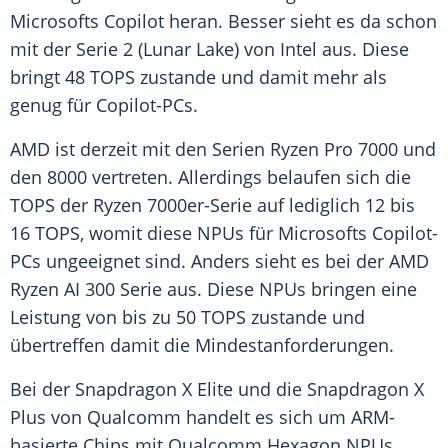
Microsofts
Copilot heran. Besser sieht es da schon
mit der
Serie
2 (Lunar Lake) von
Intel
aus. Diese
bringt 48 TOPS zustande und damit mehr als
genug für Copilot-PCs.
AMD ist derzeit mit den
Serien
Ryzen
Pro 7000 und
den 8000 vertreten. Allerdings belaufen sich die
TOPS der
Ryzen
7000er-Serie auf lediglich 12 bis
16 TOPS, womit diese NPUs für
Microsofts
Copilot-
PCs ungeeignet sind. Anders sieht es bei der
AMD
Ryzen
AI 300
Serie
aus. Diese NPUs bringen eine
Leistung
von bis zu 50 TOPS zustande und
übertreffen damit die Mindestanforderungen.
Bei der
Snapdragon
X Elite und die
Snapdragon
X
Plus von
Qualcomm
handelt es sich um ARM-
basierte Chips mit
Qualcomm
Hexagon NPUs