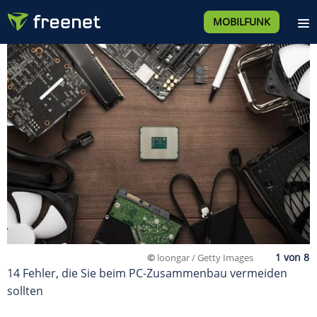
MOBILFUNK
©
loongar / Getty Images
14 Fehler, die Sie beim PC-Zusammenbau vermeiden
sollten