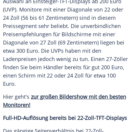
Auswahl
an Einsteiger-TFT-Displays ab 200 Euro
(UVP). Monitore mit einer
Diagonale
von 22 oder
24
Zoll
(56 bis 61 Zentimetern) sind in diesem
Preissegment
sehr beliebt. Die unverbindlichen
Preisempfehlungen für Bildschirme mit einer
Diagonale
von 27
Zoll
(69 Zentimetern) liegen bei
etwa 300 Euro. Die UVPs haben mit den
Ladenpreisen jedoch wenig zu tun. Einen 27-Zöller
finden Sie beim Händler bereits für gut 200 Euro,
einen Schirm mit 22 oder 24
Zoll
für etwa 100
Euro.
Hier geht's
zur großen
Bildershow
mit den besten
Monitoren!
Full-HD-Auflösung bereits bei 22-Zoll-TFT-Displays
Das gängige
Seitenverhältnis
bei 22-Zoll-