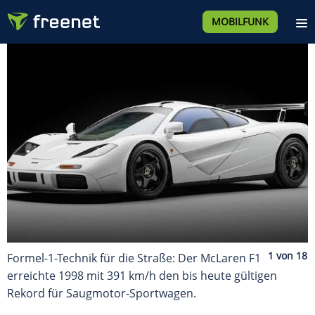
MOBILFUNK
Formel-1-Technik für die Straße: Der McLaren F1
erreichte 1998 mit 391 km/h den bis heute gültigen
Rekord für Saugmotor-Sportwagen.