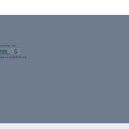
gekennzeichnet mit
freenet ist Mitglied im JUSPROG e.V.