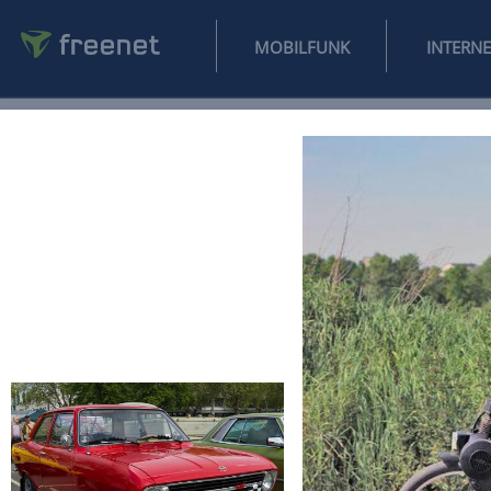
MOBILFUNK
NEWS
SPORT
FINANZEN
AUTO
UNTERHALTUNG
L