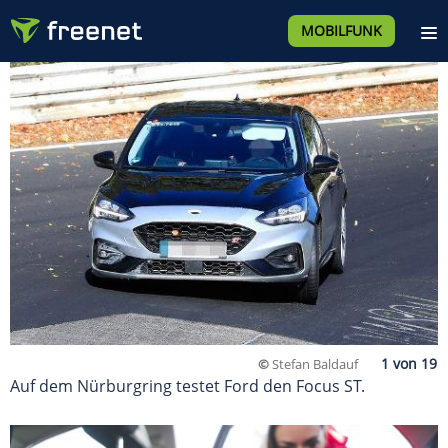
MOBILFUNK
©
Stefan Baldauf
Auf dem Nürburgring testet Ford den Focus ST.