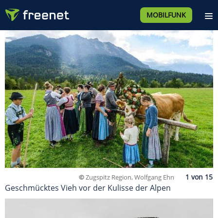
MOBILFUNK
©
Zugspitz Region, Wolfgang Ehn
Geschmücktes Vieh vor der Kulisse der Alpen