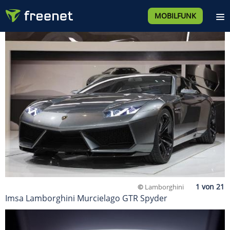
MOBILFUNK
©
Lamborghini
Imsa Lamborghini Murcielago GTR Spyder