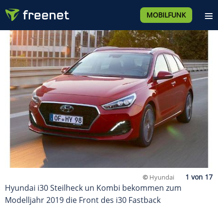
MOBILFUNK
©
Hyundai
Hyundai i30 Steilheck un Kombi bekommen zum
Modelljahr 2019 die Front des i30 Fastback