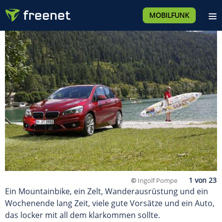
MOBILFUNK
©
Ingolf Pompe
Ein Mountainbike, ein Zelt, Wanderausrüstung und ein
Wochenende lang Zeit, viele gute Vorsätze und ein Auto,
das locker mit all dem klarkommen sollte.