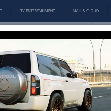
INTERNET
TV-ENTERTAINMENT
♥
IFESTYLE
DIGITAL
SPIELEN
MAIL
DOMAIN