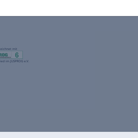
gekennzeichnet mit
freenet ist Mitglied im JUSPROG e.V.