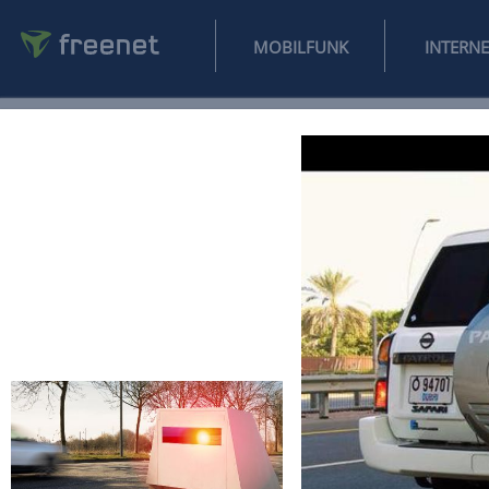
MOBILFUNK
NEWS
SPORT
FINANZEN
AUTO
UNTERHALTUNG
L