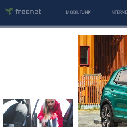
MOBILFUNK
NEWS
SPORT
FINANZEN
AUTO
UNTERHALTUNG
L