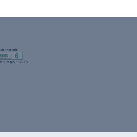
gekennzeichnet mit
freenet ist Mitglied im JUSPROG e.V.