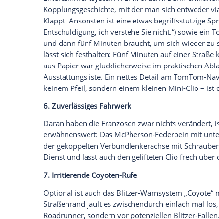
Clio
einfach nicht. Das musste auch
Rena
dazu breitschlagen lassen, den Tce 120-
anzubieten. Der Selbstsortierer freut sic
Form eines sauber abgestimmten Getriebe
Runterschalten erstaunlich bereitwillig i
Ersparnis von 1.500 Euro gegenüber de
4. Mehr Assistenzen, schwächelnder Reg
Eine Einparkhilfe ist im
Clio
optional erhäl
es auch schon vorher wie beispielsweise
Regensensor
funktioniert zwar, braucht a
automatisch auslöst. So muss der Fahrer
optionalen Lederlenkrad nehmen, um d
5. Vernetztes Online-Entertainmentsyste
Je nach
Ausstattungsvariante
kann man s