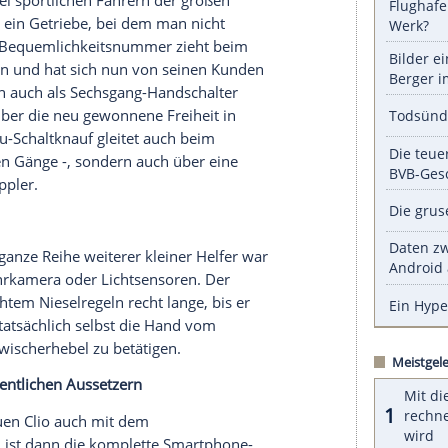
serer Redaktion eingebundenen Inhalt von Glomex GmbH
nzeigen lassen und auch wieder deaktivieren.
halte angezeigt werden. Damit können personenbezogene
r dazu in unseren Datenschutzhinweisen.
-Fans über diese Spaßbremse von
vor allem bei sportlichen Fahrern der großen
rlich hat so ein Getriebe, bei dem man nicht
aber die Stau-Bequemlichkeitsnummer zieht beim