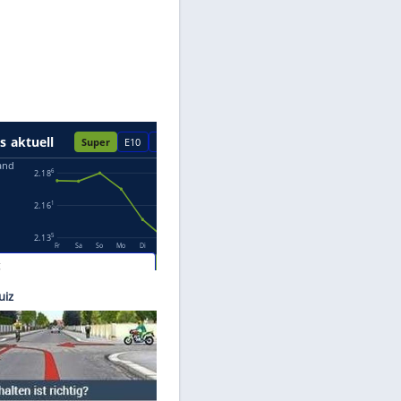
Datenschutzhinweisen.
enault
 von