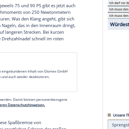
ch einen riesigen Schritt nach vorn gemacht. Beim
rill
sowie die LED-Scheinwerfer auf, die in den
d. So macht der Zwerg weiterhin einen
ruck, wirkt aber wegen der großflächigen
nraum
kommen je nach Ausstattung ein bisschen
Wer auf guten Sound steht, kann sich für 590
oren mit jeweils 75 und 90 PS gibt es jetzt auch
Dank eines Drehmoments von 250 Newtonmetern
ell auf Touren. Was den Klang angeht, gibt sich
altend: Kein Nageln, das in den
Innenraum
dringt,
 und ruhig auf längeren Strecken. Bei kurzen
, sodass die
Drehzahlnadel
schnell im roten