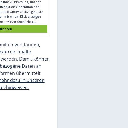
Video
Empfohlener externer Inhalt:
Glomex GmbH
Wir benötigen Ihre Zustimmung, um den
von unserer Redaktion eingebundenen
Inhalt von Glomex GmbH anzuzeigen. Sie
können diesen mit einem Klick anzeigen
lassen und auch wieder deaktivieren.
jetzt aktivieren
Ich bin damit einverstanden,
dass mir externe Inhalte
angezeigt werden. Damit können
personenbezogene Daten an
Drittplattformen übermittelt
werden.
Mehr dazu in unseren