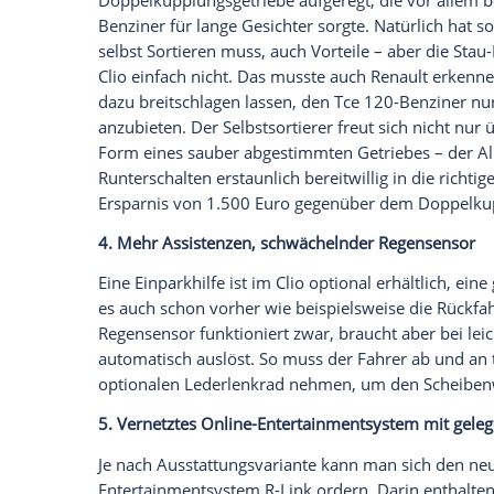
Bereich landet. Echt kein Spießer!
Empfohlener externer Inhalt:
Glomex GmbH
Wir benötigen Ihre Zustimmung, um den von un
anzuzeigen. Sie können diesen mit einem Klick a
jetzt aktivieren
Ich bin damit einverstanden, dass mir externe In
Daten an Drittplattformen übermittelt werden.
Meh
3. Spaßige Getriebekombination
Was haben sich die eingefleischten Clio
Doppelkupplungsgetriebe
aufgeregt, die 
Benziner für lange Gesichter sorgte. Natü
selbst Sortieren muss, auch Vorteile – 