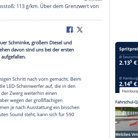
©
R
Euro. CO2-Ausstoß: 113 g/km. Über dem Grenzwert
 54 g/km.
ommt mit neuer
Schminke
, großem Diesel und
auch abgesehen davon sind uns bei der ersten
m Franzosen aufgefallen.