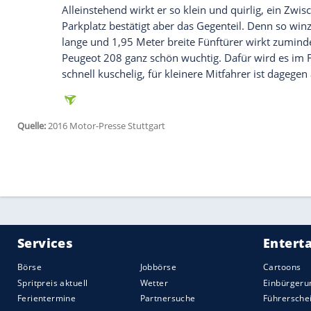
Optional ist auch das Blitzer-Warnsyste
Straßenrand jault es zwischendurch einfa
Roadrunner, sondern vor potenziellen Blit
Warndreieck in Kombination mit den kur
Selbstzerstörung
aus und verdeckt zudem 
abstellen.
8. Erzieherische Eco-Maßnahmen
Ein gut ausgestatteter Neuwagen ohne Ec
schwer vorstellbar. So hat auch der
Clio
u
eines horizontalen Lichtstreifens, das je
Wer immer schön grün fährt, könnte so 
Durchschnittsverbrauch
von 3,5 Litern er
9. Viel Platz im Kofferraum