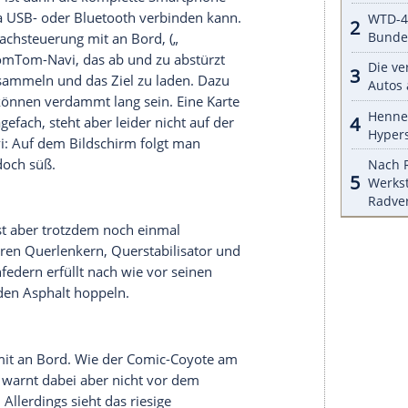
ult
erkennen und hat sich nun von seinen Kunden
Benziner nun auch als Sechsgang-Handschalter
h nicht nur über die neu gewonnene Freiheit in
s – der Alu-Schaltknauf gleitet auch beim
n die richtigen Gänge -, sondern auch über eine
m Doppelkuppler.
ensensor
tlich, eine ganze Reihe weiterer kleiner Helfer war
 die
Rückfahrkamera
oder Lichtsensoren. Der
ber bei leichtem Nieselregeln recht lange, bis er
 ab und an tatsächlich selbst die Hand vom
en
Scheibenwischerhebel
zu betätigen.
m mit gelegentlichen Aussetzern
ich den neuen
Clio
auch mit dem