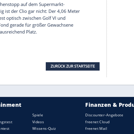
m „Coyote“ mit an Bord. Wie der Comic-Coyote am
ch mal los, warnt dabei aber nicht vor dem
zer-Fallen. Allerdings sieht das riesige
zen, stakkato-artigen Pieps-Geräuschen eher nach
noch die Navi-Karte. Lässt sich zum Glück
o-Mode wäre wie ein nicht trinkender Rockstar –
nter der Tachoanzeige eine „Öko-Ampel“ in Form
 nach Verbrauch orange, gelb oder grün leuchtet.
vielleicht den angegebenen kombinierten
reichen. Lässt sich ebenfalls abstellen.