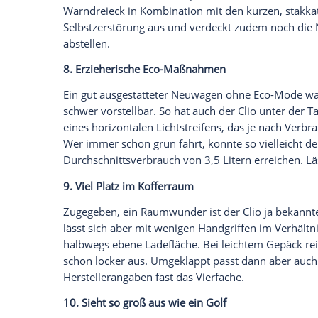
Entertainmentsystem
R-Link ordern. Dar
Kopplungsgeschichte, mit der man sich 
Klappt. Ansonsten ist eine etwas begriffs
Entschuldigung
, ich verstehe Sie nicht.
und dann fünf Minuten braucht, um sich
lässt sich festhalten: Fünf Minuten auf 
aus Papier war glücklicherweise im prakti
Ausstattungsliste
. Ein nettes Detail am
keinem Pfeil, sondern einem kleinen Mini-
6. Zuverlässiges Fahrwerk
Daran haben die Franzosen zwar nichts v
erwähnenswert: Das McPherson-Federbein
der gekoppelten
Verbundlenkerachse
mit
Dienst und lässt auch den gelifteten
Clio
f
7. Irritierende Coyoten-Rufe