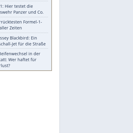
Berger im Wandel der Zeit
Todsünden im Restaurant
Die teuersten Neuzugänge der
BVB-Geschichte
Die gruseligsten Ort der Welt
Daten zwischen Windows und
Android austauschen
Ein Hyperschall-Jet für die Straße
Meistgelesen
Mit diesen Strafen muss man
rechnen, wenn man geblitzt
wird