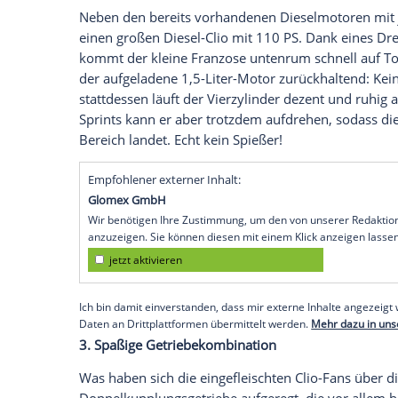
1. Aufgehübscht von innen und außen
Bereits sein
Vorgänger
hat designtechnis
neuen
Clio
fallen der abgeänderte
Kühlerg
höheren Ausstattungsvarianten Serie sin
sympathischen, nicht zu verspielten Eind
Scheinwerfer
etwas softer. Auch im
Inne
Chrom, Leder und bequemere Sitze dazu. 
Euro ein Bose-Soundsystem ordern.
2. Neuer Diesel ENERGY dCi 110
Neben den bereits vorhandenen Dieselmot
einen großen Diesel-Clio mit 110 PS. 
kommt der kleine Franzose untenrum schn
der aufgeladene 1,5-Liter-Motor zurückh
stattdessen läuft der Vierzylinder dezent
Sprints kann er aber trotzdem aufdrehen