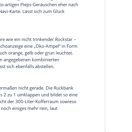
in enthalten ist dann die komplette Smartphone-
entweder via USB- oder Bluetooth verbinden kann.
stutzige
Sprachsteuerung
mit an Bord, („
“) sowie ein TomTom-Navi, das ab und zu abstürzt
 wieder zu sammeln und das Ziel zu laden. Dazu
einer Straße können verdammt lang sein. Eine Karte
schen Ablagefach, steht aber leider nicht auf der
 TomTom-Navi: Auf dem Bildschirm folgt man
Clio – ist doch süß.
erändert, ist aber trotzdem noch einmal
 mit unteren Querlenkern, Querstabilisator und
 Schraubenfedern erfüllt nach wie vor seinen
rech über den Asphalt hoppeln.