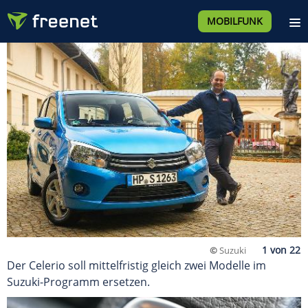
MOBILFUNK
©
Suzuki
Der Celerio soll mittelfristig gleich zwei Modelle im
Suzuki-Programm ersetzen.