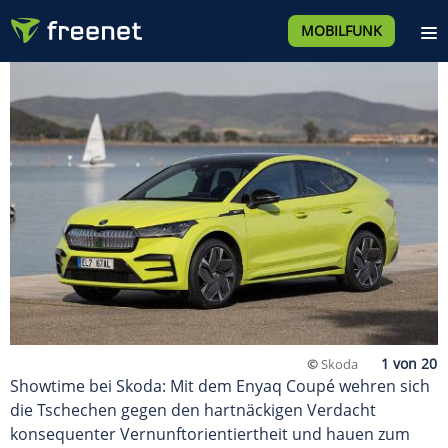
MOBILFUNK
©
Skoda
Showtime bei Skoda: Mit dem Enyaq Coupé wehren sich
die Tschechen gegen den hartnäckigen Verdacht
konsequenter Vernunftorientiertheit und hauen zum