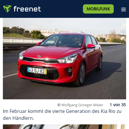
MOBILFUNK
©
Wolfgang Groeger-Meier
Im Februar kommt die vierte Generation des Kia Rio zu
den Händlern.