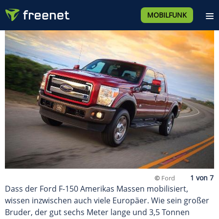
MOBILFUNK
©
Ford
Dass der Ford F-150 Amerikas Massen mobilisiert,
wissen inzwischen auch viele Europäer. Wie sein großer
Bruder, der gut sechs Meter lange und 3,5 Tonnen