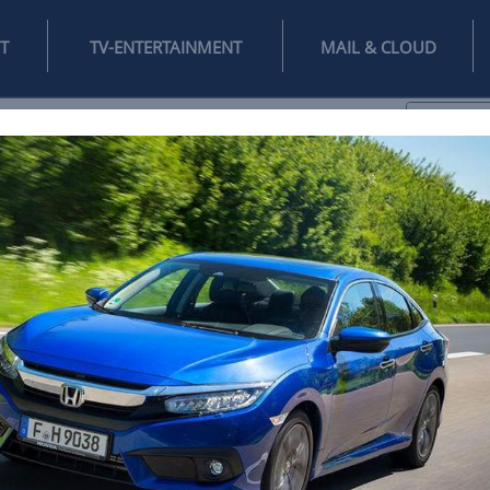
INTERNET
TV-ENTERTAINMENT
♥
IFESTYLE
DIGITAL
SPIELEN
MAIL
DOMAIN