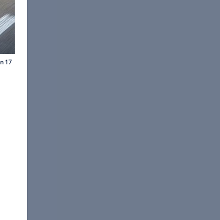
©
Thorsten Weigl
5 Neuzulassungen.