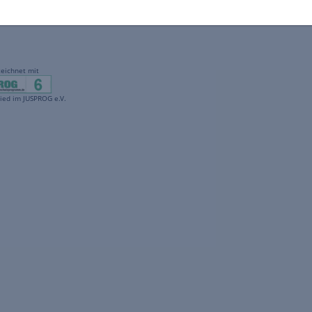
gekennzeichnet mit
freenet ist Mitglied im JUSPROG e.V.