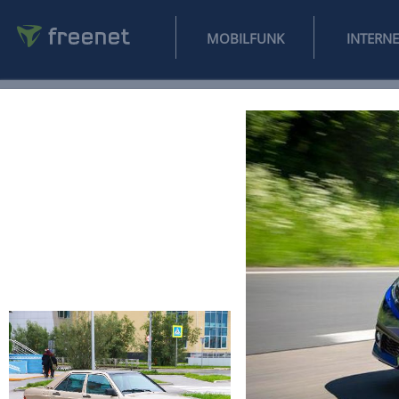
MOBILFUNK
NEWS
SPORT
FINANZEN
AUTO
UNTERHALTUNG
L