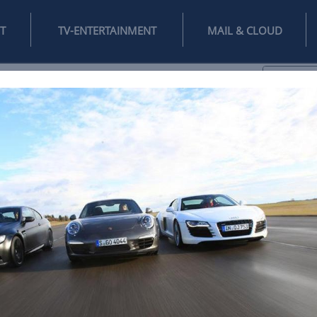
INTERNET
TV-ENTERTAINMENT
♥
IFESTYLE
DIGITAL
SPIELEN
MAIL
DOMAIN