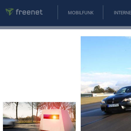
MOBILFUNK
NEWS
SPORT
FINANZEN
AUTO
UNTERHALTUNG
L