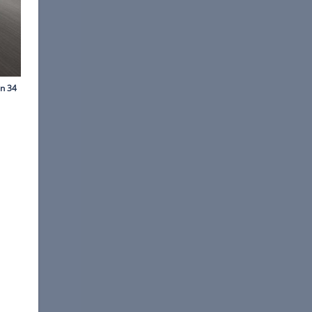
ns-Dieter Seufert
.