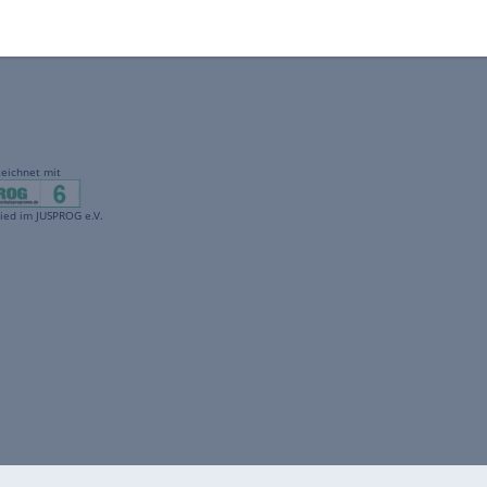
gekennzeichnet mit
freenet ist Mitglied im JUSPROG e.V.