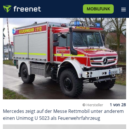
MOBILFUNK
©
Hersteller
Mercedes zeigt auf der Messe Rettmobil unter anderem
einen Unimog U 5023 als Feuerwehrfahrzeug