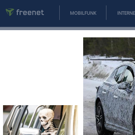
MOBILFUNK
NEWS
SPORT
FINANZEN
AUTO
UNTERHALTUNG
L