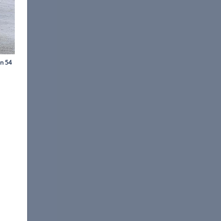
©
Stefan Baldauf