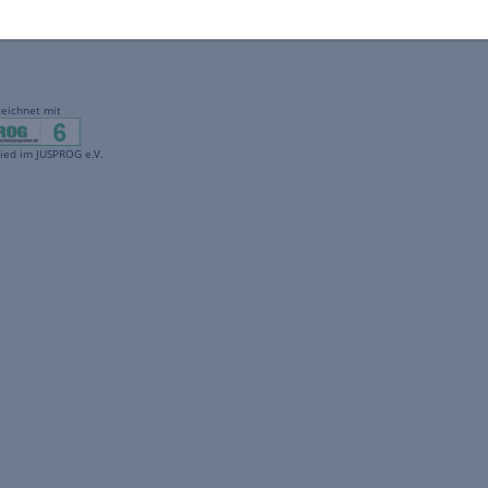
gekennzeichnet mit
freenet ist Mitglied im JUSPROG e.V.