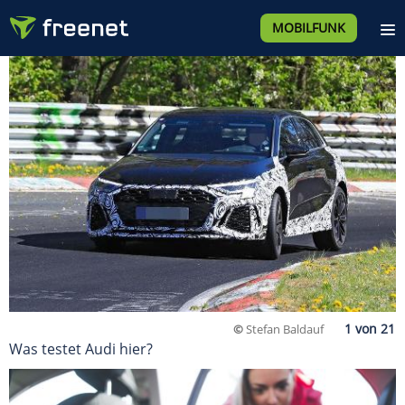
MOBILFUNK
©
Stefan Baldauf
Was testet Audi hier?