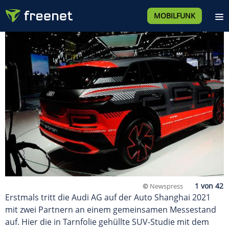
MOBILFUNK
©
Newspress
Erstmals tritt die Audi AG auf der Auto Shanghai 2021
mit zwei Partnern an einem gemeinsamen Messestand
auf. Hier die in Tarnfolie gehüllte SUV-Studie mit dem