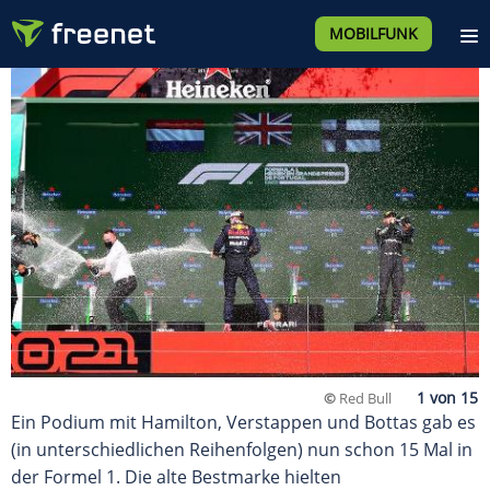
MOBILFUNK
©
Red Bull
Ein Podium mit Hamilton, Verstappen und Bottas gab es
(in unterschiedlichen Reihenfolgen) nun schon 15 Mal in
der Formel 1. Die alte Bestmarke hielten