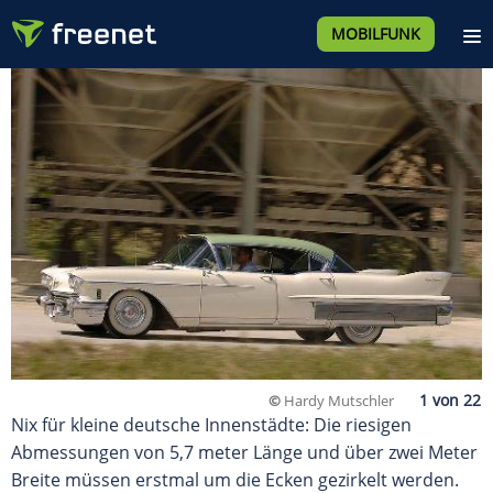
MOBILFUNK
©
Hardy Mutschler
Nix für kleine deutsche Innenstädte: Die riesigen
Abmessungen von 5,7 meter Länge und über zwei Meter
Breite müssen erstmal um die Ecken gezirkelt werden.