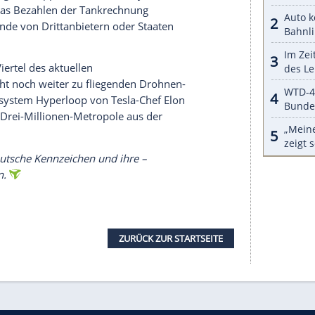
 in
Dubai
getestet. Laut eigenen Angaben hat es
l gemacht, eine globale
Führungsposition
in
digitalen
Nummernschilder
sollen es dort
Polizei
n Sensoren ermöglichen, im Falle eines Unfalls
üren. Die Schilder können zudem
nderen Fahrzeugen kommunizieren. Etwa um
ngungen ändern, oder Gefahrenstellen auf der
indung des Fahrers koppeln lassen können, um
automatisch abzuwickeln. Dass hier
n Hemdkragen tropft, dürfte kaum eine
grundsätzliche Frage, wie viel eine Regierung über
t den digitalen
Nummernschildern
und dem GPS-
nfalls jederzeit, wo sich der Fahrer eines