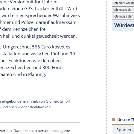
ild auf
Displays
in den Türtafeln werfen,
etwas voraus haben, darf zumindest diskutiert
eues optionales
Ausstattungsmerkmal
bei
Ford
in
cht seinen Kunden in den
Bundesstaaten
gitales Kennzeichen als werkseitiges Extra zu
ne
Nummernschild
von Zulieferer Reviver, der das
ne Faust an
Privatkunden
vertreibt.
teriebetriebene Version mit fünf Jahren
rung, die zudem einen GPS-Tracker enthält. Wird
en gemeldet, wird ein entsprechender Warnhinweis
rkehrsteilnehmer und
Polizei
darauf aufmerksam
extzeile auf dem Kennzeichen frei
ann zwischen hell und dunkel gewechselt werden.