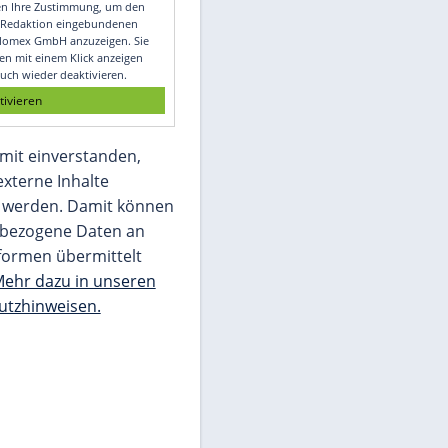
Video
Empfohlener externer Inhalt:
Glomex GmbH
Wir benötigen Ihre Zustimmung, um den
von unserer Redaktion eingebundenen
Inhalt von Glomex GmbH anzuzeigen. Sie
können diesen mit einem Klick anzeigen
lassen und auch wieder deaktivieren.
jetzt aktivieren
Ich bin damit einverstanden,
dass mir externe Inhalte
angezeigt werden. Damit können
personenbezogene Daten an
Drittplattformen übermittelt
werden.
Mehr dazu in unseren