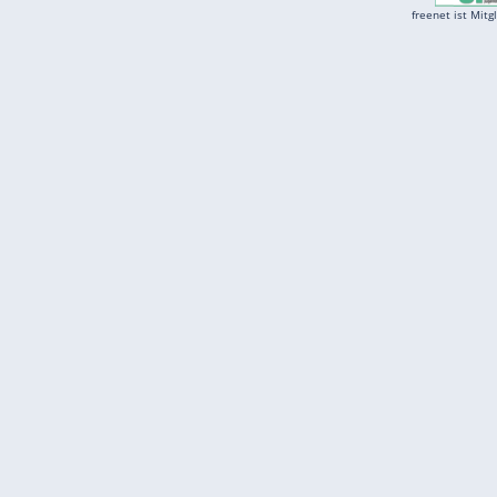
Services
Börse
Jobbörse
Spritpreis aktuell
Wetter
Ferientermine
Partnersuche
Online Angebote
freenet Mobilfunk
freenet Video
freenet TV
freenet Mobile