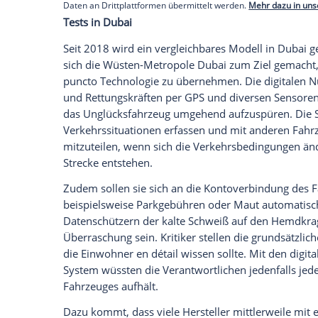
Ganz günstig ist das
Nummernschild
alle
mindestens. Hinzu kommen rund 140
Eu
Euro
pro Jahr für Service und Bereitstel
genannten
Diebstahlschutz
. Aktuell ist 
Händlern erhältlich; weitere Standorte 
Empfohlener externer Inhalt:
Glomex GmbH
Wir benötigen Ihre Zustimmung, um den von un
anzuzeigen. Sie können diesen mit einem Klick a
jetzt aktivieren
Ich bin damit einverstanden, dass mir externe In
Daten an Drittplattformen übermittelt werden.
Meh
Tests in Dubai