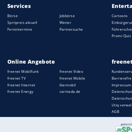
Dazu kommt, dass viele
Hersteller
mittle
Aufgaben wie Parkgebühren-Abrechnung 
übernehmen und diese Daten gewiss nich
legen wollen.
Bis 2030 will
Dubai
mit autonomen Fahzeu
Verkehrsaufkommens
ersetzen. Doch die
Taxis, schwebenden Hoverbikes und de
Musk. Doch wer weiß – es war ja auch mö
Wüste zu stampfen.
Hinweis: In der Fotoshow zeigen wir Ihn
allerdings nicht ganz ernst gemeinten –
Quelle:
2023 Motor-Presse Stuttgart