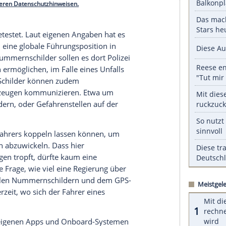
rdings nicht. Umgerechnet 566
Euro
kostet es
ro
für die
Installation
und zwischen fünf und 90
lung zusätzlicher Funktionen wie den oben
das digitale Kennzeichen bei rund 300 Ford-
und
Bundesstaaten
sind in Planung.
serer Redaktion eingebundenen Inhalt von Glomex GmbH
nzeigen lassen und auch wieder deaktivieren.
halte angezeigt werden. Damit können personenbezogene
r dazu in unseren Datenschutzhinweisen.