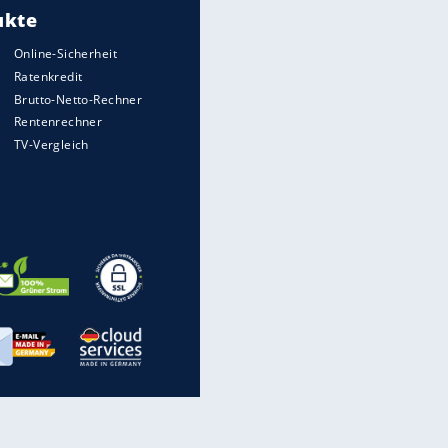
Auto kommt von Autobahn auf
Bahnlinie ab - drei Tote
Im Zeitraffer: Die Entwicklung
des Lenkrades
WTD-41: Hier testet die
Bundeswehr Panzer und Co.
„Meine Spielzeuge“: Ronaldo
zeigt seine Autogarage
EITE