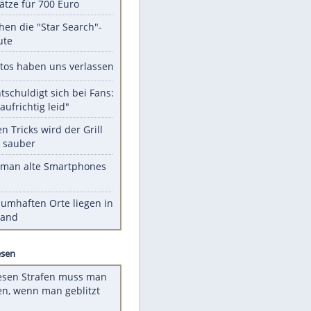
Unsere Themen-Highlights
Spanien im Finsternis-Fieber:
Balkonplätze für 700 Euro
Das machen die "Star Search"-
Stars heute