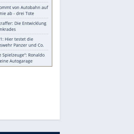
Diese Autos haben uns verlassen
Reese entschuldigt sich bei Fans:
"Tut mir aufrichtig leid"
Mit diesen Tricks wird der Grill
ruckzuck sauber
So nutzt man alte Smartphones
sinnvoll
Diese traumhaften Orte liegen in
Deutschland
Meistgelesen
Mit diesen Strafen muss man
rechnen, wenn man geblitzt
wird