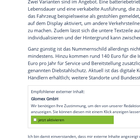
geht. Ob zum Beispiel Kameras, die ihr B
konventionellen
Außenspiegeln
wirklich 
werden.
Ebendiese Diskussion könnte auch ein n
den
USA
auslösen. Der
Hersteller
ermögli
Michigan,
Kalifornien
und Arizona, ein di
bestellen. Bereitgestellt wird das moder
Display
bereits seit einiger Zeit auf eige
Zwei Varianten sind im Angebot. Eine bat
Lebensdauer und eine verkabelte Ausfüh
das Fahrzeug beispielsweise als gestohl
auf dem
Display
aktiviert, um andere Ve
zu machen. Zudem lässt sich die untere T
individualisieren und der Hintergrund k