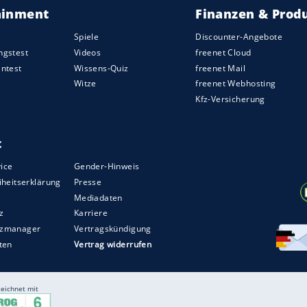
rweile mit eigenen Apps und Onboard-Systemen
oder gar das Bezahlen der
Tankrechnung
t in die Hände von Drittanbietern oder
Staaten
gen ein Viertel des aktuellen
 Vision reicht noch weiter zu fliegenden Drohnen-
m
Transportsystem
Hyperloop von Tesla-Chef Elon
glich eine Drei-Millionen-Metropole aus der
en einige deutsche Kennzeichen und ihre –
 Bedeutungen.
ZURÜCK ZUR STARTS