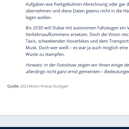
Seit 2018 wird ein vergleichbares Modell
sich die Wüsten-Metropole
Dubai
zum Zie
puncto
Technologie
zu übernehmen. Die 
und Rettungskräften per GPS und diverse
das Unglücksfahrzeug umgehend aufzusp
Verkehrssituationen
erfassen und mit a
mitzuteilen, wenn sich die Verkehrsbedi
Strecke entstehen.
Zudem sollen sie sich an die Kontoverb
beispielsweise Parkgebühren oder Maut 
Datenschützern
der kalte Schweiß auf de
Überraschung
sein. Kritiker stellen die 
die Einwohner en détail wissen sollte. Mi
System wüssten die Verantwortlichen jede
Fahrzeuges aufhält.