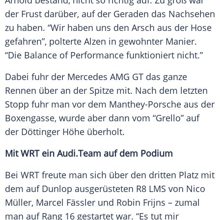
Arnold
bestand, nicht so richtig auf. Zu groß war
der
Frust
darüber, auf der Geraden das Nachsehen
zu haben. “Wir haben uns den Arsch aus der Hose
gefahren”, polterte
Alzen
in gewohnter Manier.
“Die Balance of Performance funktioniert nicht.”
Dabei fuhr der
Mercedes
AMG GT das ganze
Rennen über an der Spitze mit. Nach dem letzten
Stopp fuhr man vor dem Manthey-Porsche aus der
Boxengasse, wurde aber dann vom “Grello” auf
der Döttinger Höhe überholt.
Mit WRT ein
Audi
.Team auf dem Podium
Bei WRT freute man sich über den dritten Platz mit
dem auf
Dunlop
ausgerüsteten R8 LMS von
Nico
Müller
,
Marcel Fässler
und Robin Frijns – zumal
man auf
Rang
16 gestartet war. “Es tut mir