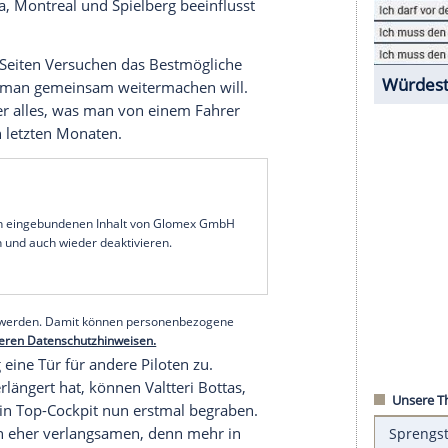
ch auf weitere harte Zweikämpfe freuen. Denn
beitgeber bis 2018 die Treue halten. Auch
uerten die Mercedes-Häuptlinge
Niki Lauda
und
sberg
an einer
Vertragsverlängerung
arbeite und
 mit den beiden Piloten anzutreten. Allerdings
mmen, ob die Verhandlungen von den jüngsten
in
Barcelona
,
Montreal
und Spielberg beeinflusst
rig. Beide Seiten Versuchen das Bestmögliche
r klar, dass man gemeinsam weitermachen will.
 uns bietet er alles, was man von einem Fahrer
äche in den letzten Monaten.