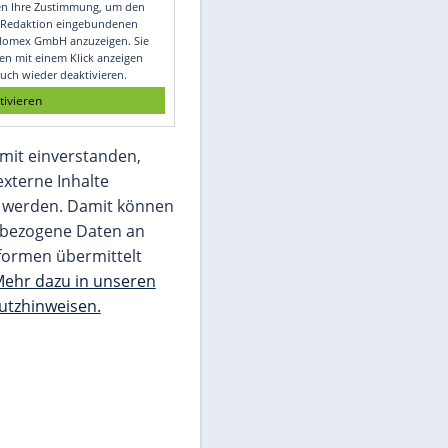
Video
Empfohlener externer Inhalt:
Glomex GmbH
Wir benötigen Ihre Zustimmung, um den
von unserer Redaktion eingebundenen
Inhalt von Glomex GmbH anzuzeigen. Sie
können diesen mit einem Klick anzeigen
lassen und auch wieder deaktivieren.
jetzt aktivieren
Ich bin damit einverstanden,
dass mir externe Inhalte
angezeigt werden. Damit können
personenbezogene Daten an
Drittplattformen übermittelt
werden.
Mehr dazu in unseren