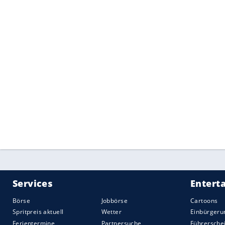
Zuletzt war selbst
Sebastian Vettel
in Ver
ehemaliger Teamchef bei
Red Bull
,
Chris
unzufrieden und er könne sich vorstelle
dementierte das jedoch am Rande des G
Dass nun sowohl der
Vertrag
mit
Rosber
beunruhigt
Wolff
nicht: „Klar gibt es die 
Aber wir haben gleichzeitig auch alle Spie
müssen schon einen Blick auf die nächst
In unserer Galerie blicken wir noch einma
Nico Rosberg
.
Quelle:
2016 Motor-Presse Stuttgart