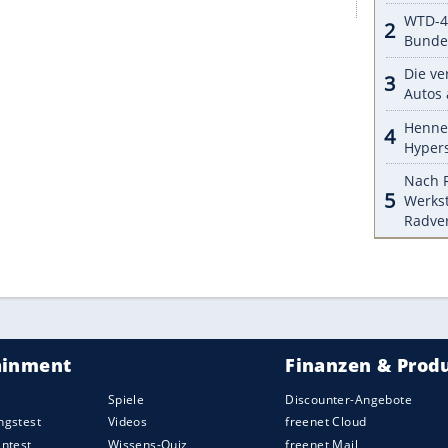
bindung mit
Mercedes
gebracht worden. Sein
tian Horner
, soll gesagt haben, er sei bei
Ferrari
n, ab 2018 zu
Mercedes
zu wechseln.
Vettel
P Ungarn.
g
als auch der mit
Hamilton
2018 auslaufen,
Gefahr, beide Piloten auf einen Schlag zu verlieren.
lmöglichkeiten. 2 Jahre sind eine lange Zeit. Wir
e Generation werfen.“
l zurück auf die Highlights in der Karriere von
ZURÜCK ZUR STARTS