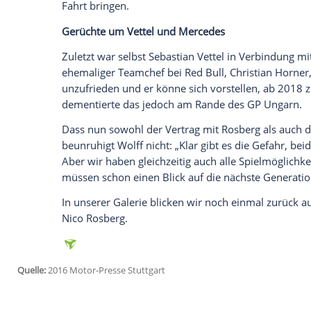
Empfohlener externer Inhalt:
Glomex GmbH
Wir benötigen Ihre Zustimmung, um den von un
anzuzeigen. Sie können diesen mit einem Klick a
jetzt aktivieren
Ich bin damit einverstanden, dass mir externe In
Daten an Drittplattformen übermittelt werden.
Meh
Mit der Mercedes-Entscheidung fällt damit
Nachdem auch
Kimi Räikkönen
bereits b
Sergio Perez
und
Carlos Sainz
ihre Hoffn
Die Personalie
Rosberg
wird das
Fahrerka
Fahrt bringen.
Gerüchte um
Vettel
und Mercedes