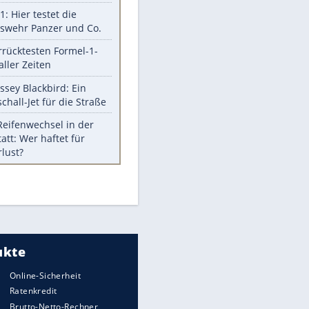
Berger im Wandel der Zeit
Todsünden im Restaurant
Die teuersten Neuzugänge der
BVB-Geschichte
Die gruseligsten Ort der Welt
Daten zwischen Windows und
Android austauschen
Ein Hyperschall-Jet für die Straße
Meistgelesen
Mit diesen Strafen muss man
rechnen, wenn man geblitzt
EITE
wird