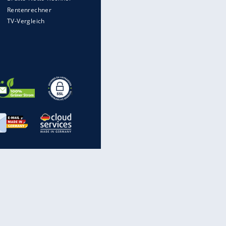
WTD-41: Hier testet die
Bundeswehr Panzer und Co.
Die verrücktesten Formel-1-
Autos aller Zeiten
Hennessey Blackbird: Ein
Hyperschall-Jet für die Straße
Nach Reifenwechsel in der
Werkstatt: Wer haftet für
Radverlust?