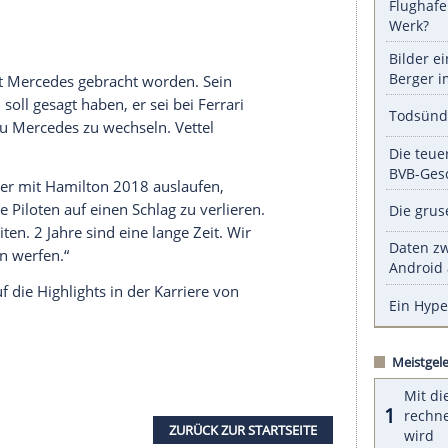
serer Redaktion eingebundenen Inhalt von Glomex GmbH
nzeigen lassen und auch wieder deaktivieren.
halte angezeigt werden. Damit können personenbezogene
r dazu in unseren Datenschutzhinweisen.
 endgültig eine Tür für andere Piloten zu.
ei
Ferrari
verlängert hat, können
Valtteri Bottas
,
ungen auf ein Top-Cockpit nun erstmal begraben.
russell
nun eher verlangsamen, denn mehr in