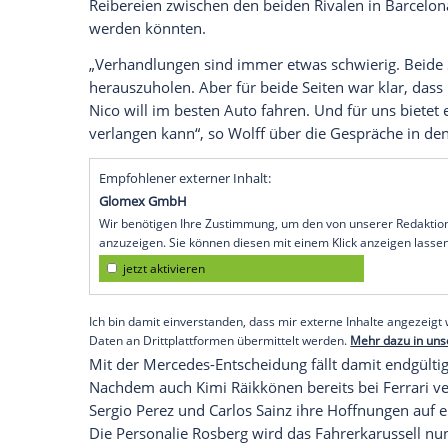
Die Fans dürfen sich auch in Zukunft no
Nico Rosberg
wird seinem derzeitigen Ar
Hamiltons
Vertrag
läuft bis Ende 2018.
Rosberg-Vertrag nur Frage der Zeit
Schon im Laufe der Verhandlungen bete
Toto Wolff
, dass man gemeinsam mit
Ro
zuversichtlich sei, auch im nächsten Jahr
waren immer wieder leise Zweifel geko
Reibereien zwischen den beiden Rivalen 
werden könnten.
„Verhandlungen sind immer etwas schwie
herauszuholen. Aber für beide Seiten wa
Nico
will im besten Auto fahren. Und für
verlangen kann“, so
Wolff
über die Gespr