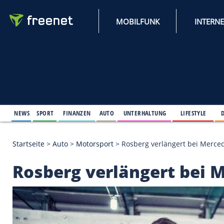
MOBILFUNK
NEWS
SPORT
FINANZEN
AUTO
UNTERHALTUNG
L
Startseite
>
Auto
>
Motorsport
>
Rosberg verlänger
Rosberg verlängert 