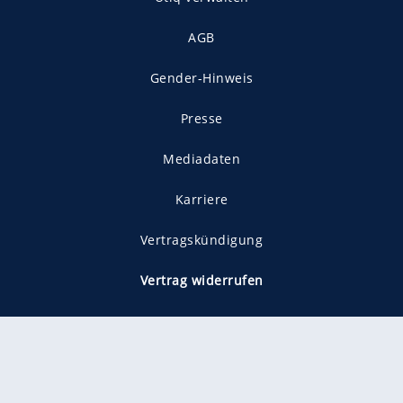
AGB
Gender-Hinweis
Presse
Mediadaten
Karriere
Vertragskündigung
Vertrag widerrufen
gekennzeichnet mit
freenet ist Mitglied im JUSPROG e.V.