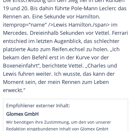
Die Entscheidung um den Sieg fiel in den Runden
19 und 20. Bis dahin führte Pole-Mann
Leclerc
das
Rennen an. Eine Sekunde vor
Hamilton
.
itemprop="name" />Lewis
Hamilton
./span> im
Mercedes
. Dreieinhalb Sekunden vor
Vettel
.
Ferrari
entschied im letzten Augenblick, das schlechter
platzierte
Auto
zum
Reifen
.echsel zu holen. „Ich
bekam den Befehl erst in der Kurve vor der
Boxeneinfahrt“, berichtete
Vettel
. „
Charles
und
Lewis
fuhren weiter. Ich wusste, das kann der
Moment sein, der mein Rennen zum Leben
erweckt.“
Empfohlener externer Inhalt:
Glomex GmbH
Wir benötigen Ihre Zustimmung, um den von unserer
Redaktion eingebundenen Inhalt von Glomex GmbH