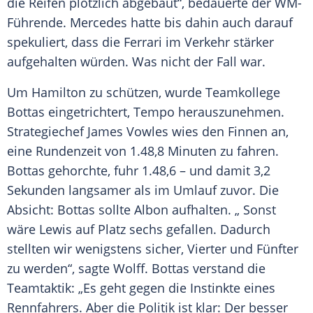
die
Reifen
plötzlich abgebaut“, bedauerte der WM-
Führende.
Mercedes
hatte bis dahin auch darauf
spekuliert, dass die
Ferrari
im Verkehr stärker
aufgehalten würden. Was nicht der Fall war.
Um
Hamilton
zu schützen, wurde Teamkollege
Bottas eingetrichtert, Tempo herauszunehmen.
Strategiechef
James Vowles
wies den Finnen an,
eine Rundenzeit von 1.48,8 Minuten zu fahren.
Bottas gehorchte, fuhr 1.48,6 – und damit 3,2
Sekunden langsamer als im Umlauf zuvor. Die
Absicht: Bottas sollte
Albon
aufhalten. „ Sonst
wäre
Lewis
auf Platz sechs gefallen. Dadurch
stellten wir wenigstens sicher, Vierter und Fünfter
zu werden“, sagte
Wolff
. Bottas verstand die
Teamtaktik: „Es geht gegen die Instinkte eines
Rennfahrers. Aber die Politik ist klar: Der besser