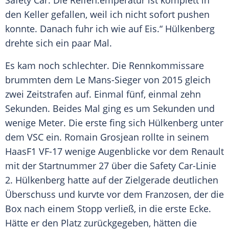
Safety
Car. Die
Reifen
.emperatur ist komplett in
den Keller gefallen, weil ich nicht sofort pushen
konnte. Danach fuhr ich wie auf Eis.“
Hülkenberg
drehte sich ein paar Mal.
Es kam noch schlechter. Die Rennkommissare
brummten dem Le Mans-Sieger von 2015 gleich
zwei Zeitstrafen auf. Einmal fünf, einmal zehn
Sekunden. Beides Mal ging es um Sekunden und
wenige Meter. Die erste fing sich
Hülkenberg
unter
dem VSC ein.
Romain Grosjean
rollte in seinem
HaasF1 VF-17 wenige Augenblicke vor dem Renault
mit der Startnummer 27 über die
Safety
Car-Linie
2.
Hülkenberg
hatte auf der Zielgerade deutlichen
Überschuss und kurvte vor dem Franzosen, der die
Box nach einem Stopp verließ, in die erste Ecke.
Hätte er den Platz zurückgegeben, hätten die