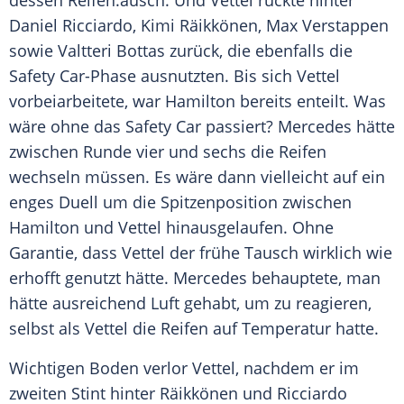
dessen
Reifen
.ausch. Und
Vettel
rückte hinter
Daniel Ricciardo
,
Kimi Räikkönen
,
Max Verstappen
sowie
Valtteri Bottas
zurück, die ebenfalls die
Safety
Car-Phase ausnutzten. Bis sich
Vettel
vorbeiarbeitete, war
Hamilton
bereits enteilt. Was
wäre ohne das
Safety
Car passiert?
Mercedes
hätte
zwischen Runde vier und sechs die
Reifen
wechseln müssen. Es wäre dann vielleicht auf ein
enges Duell um die Spitzenposition zwischen
Hamilton
und
Vettel
hinausgelaufen. Ohne
Garantie, dass
Vettel
der frühe Tausch wirklich wie
erhofft genutzt hätte.
Mercedes
behauptete, man
hätte ausreichend Luft gehabt, um zu reagieren,
selbst als
Vettel
die
Reifen
auf Temperatur hatte.
Wichtigen Boden verlor
Vettel
, nachdem er im
zweiten Stint hinter
Räikkönen
und
Ricciardo