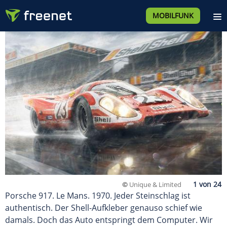
MOBILFUNK
©
Unique & Limited
Porsche 917. Le Mans. 1970. Jeder Steinschlag ist
authentisch. Der Shell-Aufkleber genauso schief wie
damals. Doch das Auto entspringt dem Computer. Wir