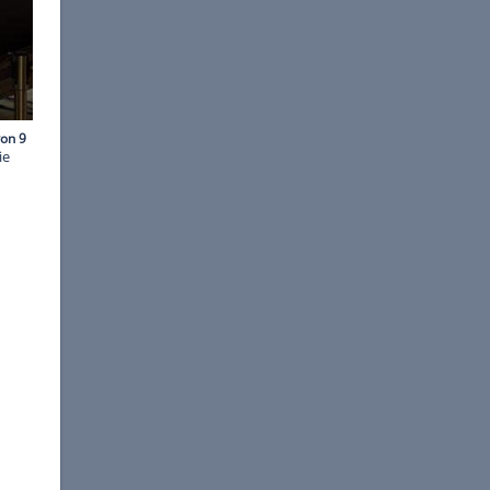
©
Toyota
io zeigten die Japaner, wie