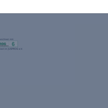
gekennzeichnet mit
freenet ist Mitglied im JUSPROG e.V.