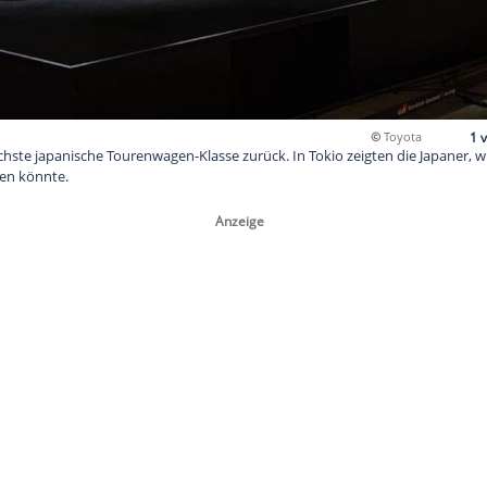
020 in die höchste japanische Tourenwagen-Klasse zurück. In Tok
hrzeug aussehen könnte.