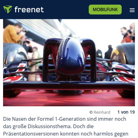
MOBILFUNK
©
Reinhard
Die Nasen der Formel 1-Generation sind immer noch
das große Diskussionsthema. Doch die
Präsentationsversionen konnten noch harmlos gegen