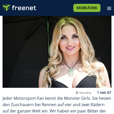
MOBILFUNK
©
Yamaha
Jeder Motorsport-Fan kennt die Monster Girls. Sie heizen
den Zuschauern bei Rennen auf vier und zwei Rädern
auf der ganzen Welt ein. Wir haben ein paar Bilder der